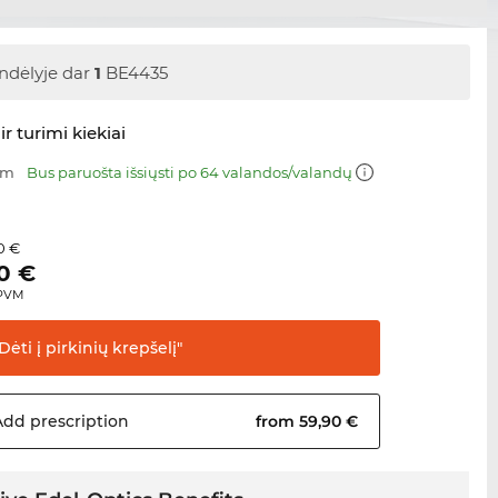
ndėlyje dar
1
BE4435
ir turimi kiekiai
mm
Bus paruošta išsiųsti po 64 valandos/valandų
0 €
0
€
 PVM
Dėti į pirkinių
krepšelį"
Add
prescription
from 59,90 €