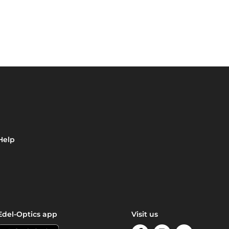
Help
Edel-Optics app
Visit us