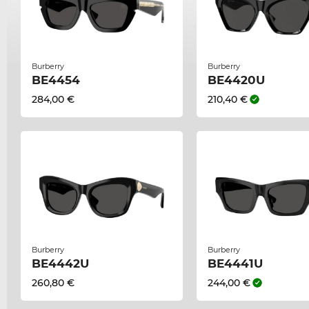
Burberry
Burberry
BE4454
BE4420U
284,00 €
210,40 €
Burberry
Burberry
BE4442U
BE4441U
260,80 €
244,00 €