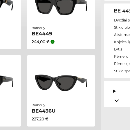
BE 443
Dydžiai &
Stiklo plo
Burberry
BE4449
Atstumas
244,00 €
Kojelės il
Lytis
Rėmelio t
Rėmelių 
Stiklo sp
Burberry
BE4436U
227,20 €