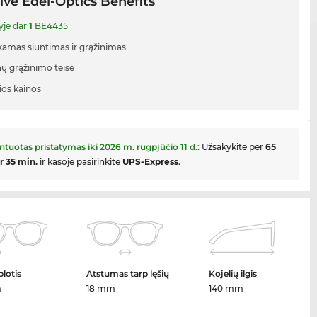
ive Edel-Optics Benefits
yje dar
1
BE4435
mas siuntimas ir grąžinimas
nų grąžinimo teisė
ios kainos
ntuotas pristatymas iki
2026 m. rugpjūčio 11 d.
:
Užsakykite per
65
ir 35 min.
ir kasoje pasirinkite
UPS-Express
.
plotis
Atstumas tarp lęšių
Kojelių ilgis
m
18 mm
140 mm