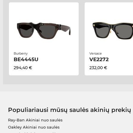
Burberry
Versace
BE4445U
VE2272
294,40 €
232,00 €
Populiariausi mūsų saulės akinių prekių
Ray-Ban Akiniai nuo saulės
Oakley Akiniai nuo saulės