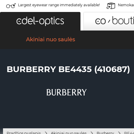
Largest eyewear range immediately available!
Nemokama
Akiniai nuo saulės
BURBERRY BE4435 (410687)
Pradžios puslapis
Akiniai nuo saulės
Burberry
BE44