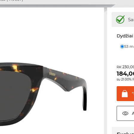
Sa
Dydžiai 
53 
230,0
RK
184,0
su 21.00%
"