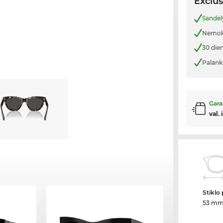
Exclus
Sandėl
Nemoka
30 die
Palank
Gara
val. 
Stiklo 
53 m