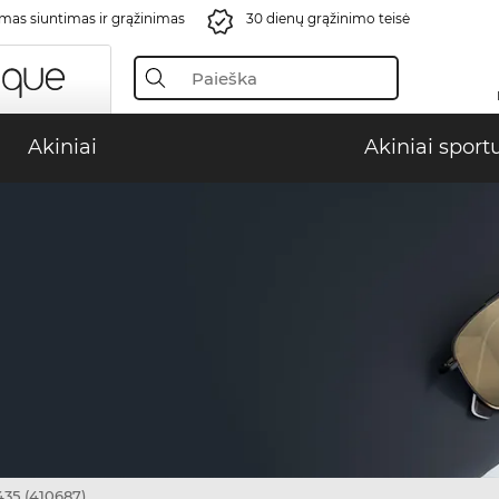
s siuntimas ir grąžinimas
30 dienų grąžinimo teisė
Akiniai
Akiniai sport
35 (410687)