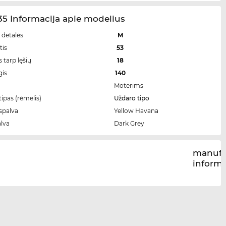
5 Informacija apie modelius
 detalės
M
tis
53
 tarp lęšių
18
gis
140
Moterims
ipas (rėmelis)
Uždaro tipo
spalva
Yellow Havana
alva
Dark Grey
manufa
inform