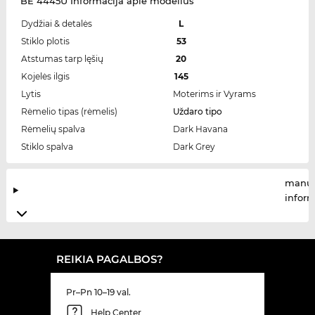
BE 4445U Informacija apie modelius
Dydžiai & detalės
L
Stiklo plotis
53
Atstumas tarp lęšių
20
Kojelės ilgis
145
Lytis
Moterims ir Vyrams
Rėmelio tipas (rėmelis)
Uždaro tipo
Rėmelių spalva
Dark Havana
Stiklo spalva
Dark Grey
manuf
infor
REIKIA PAGALBOS?
Pr–Pn 10–19 val.
Help Center