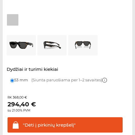
Dydžiai ir turimi kiekiai
53 mm
(Siunta paruošiama per 1–2 savaites)
368,00 €
RK
294,40
€
su 21.00% PVM
"Dėti į pirkinių
krepšelį"