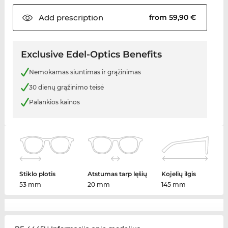
Add
prescription
from 59,90 €
Exclusive Edel-Optics Benefits
Nemokamas siuntimas ir grąžinimas
30 dienų grąžinimo teisė
Palankios kainos
Stiklo plotis
Atstumas tarp lęšių
Kojelių ilgis
53 mm
20 mm
145 mm