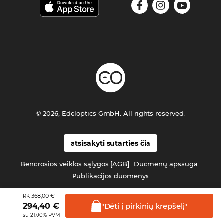
© 2026, Edeloptics GmbH. All rights reserved.
atsisakyti sutarties čia
Bendrosios veiklos sąlygos [AGB]
Duomenų apsauga
Publikacijos duomenys
368,00 €
RK
"Dėti į pirkinių
krepšelį"
294,40
€
su 21.00% PVM