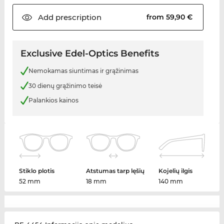
Add
prescription
from 59,90 €
Exclusive Edel-Optics Benefits
Nemokamas siuntimas ir grąžinimas
30 dienų grąžinimo teisė
Palankios kainos
Stiklo plotis
Atstumas tarp lęšių
Kojelių ilgis
52 mm
18 mm
140 mm