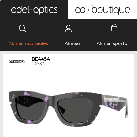
0
Akiniai nuo saulės
Akiniai
Akiniai sportui
BE4454
415987