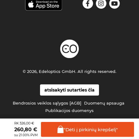
© 2026, Edeloptics GmbH. All rights reserved.
atsisakyti sutarties čia
Bendrosios veiklos sąlygos [AGB]
Duomenų apsauga
Publikacijos duomenys
326,00 €
RK
"Dėti į pirkinių
krepšelį"
260,80
€
su 21.00% PVM