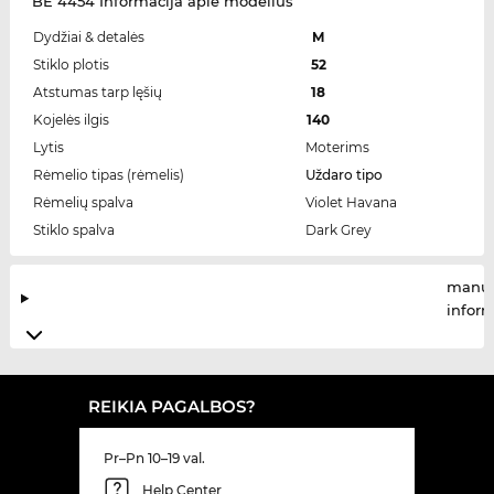
BE 4454 Informacija apie modelius
Dydžiai & detalės
M
Stiklo plotis
52
Atstumas tarp lęšių
18
Kojelės ilgis
140
Lytis
Moterims
Rėmelio tipas (rėmelis)
Uždaro tipo
Rėmelių spalva
Violet Havana
Stiklo spalva
Dark Grey
manuf
infor
REIKIA PAGALBOS?
Pr–Pn 10–19 val.
Help Center