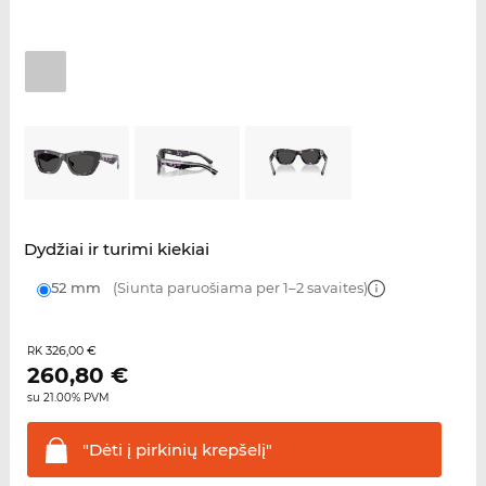
Dydžiai ir turimi kiekiai
52 mm
(Siunta paruošiama per 1–2 savaites)
326,00 €
RK
260,80
€
su 21.00% PVM
"Dėti į pirkinių
krepšelį"