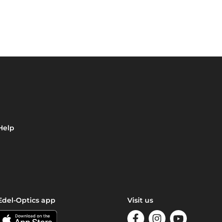
Help
Edel-Optics app
Visit us