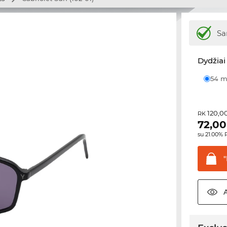
Sa
Dydžiai 
54
120,0
RK
72,00
su 21.00%
"