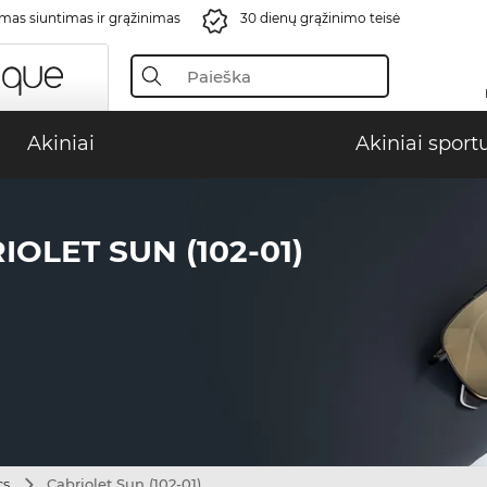
s siuntimas ir grąžinimas
30 dienų grąžinimo teisė
Akiniai
Akiniai sport
OLET SUN (102-01)
cs
Cabriolet Sun (102-01)