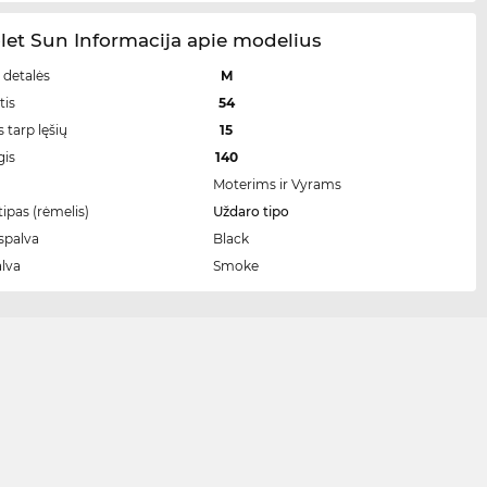
let Sun Informacija apie modelius
 detalės
M
tis
54
 tarp lęšių
15
gis
140
Moterims ir Vyrams
ipas (rėmelis)
Uždaro tipo
spalva
Black
alva
Smoke