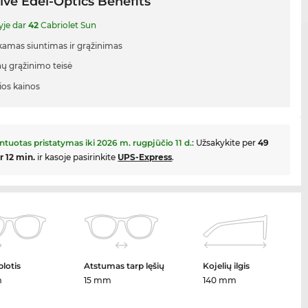
ive Edel-Optics Benefits
yje dar
42
Cabriolet Sun
mas siuntimas ir grąžinimas
nų grąžinimo teisė
ios kainos
ntuotas pristatymas iki
2026 m. rugpjūčio 11 d.
:
Užsakykite per
49
ir 12 min.
ir kasoje pasirinkite
UPS-Express
.
plotis
Atstumas tarp lęšių
Kojelių ilgis
m
15 mm
140 mm