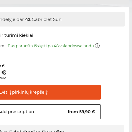
ndėlyje dar
42
Cabriolet Sun
ir turimi kiekiai
 mm
Bus paruošta išsiųsti po 48 valandos/valandų
0 €
€
 PVM
Dėti į pirkinių
krepšelį"
Add
prescription
from 59,90 €