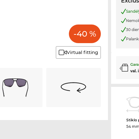
Exclus
Sandėl
Nemoka
30 die
-40 %
Palank
Virtual fitting
Gara
val. 
Stiklo 
54 m