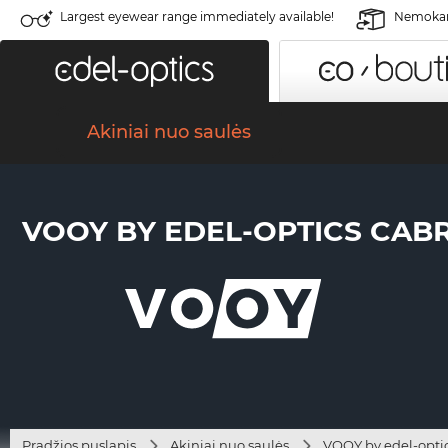
Largest eyewear range immediately available!
Nemokama
Akiniai nuo saulės
VOOY BY EDEL-OPTICS CABRI
Pradžios puslapis
Akiniai nuo saulės
VOOY by edel-opti