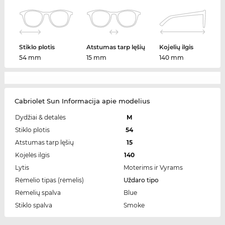
Stiklo plotis
Atstumas tarp lęšių
Kojelių ilgis
54 mm
15 mm
140 mm
Cabriolet Sun Informacija apie modelius
Dydžiai & detalės
M
Stiklo plotis
54
Atstumas tarp lęšių
15
Kojelės ilgis
140
Lytis
Moterims ir Vyrams
Rėmelio tipas (rėmelis)
Uždaro tipo
Rėmelių spalva
Blue
Stiklo spalva
Smoke