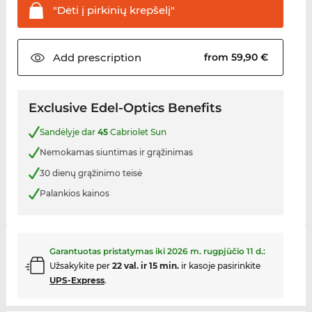
"Dėti į pirkinių
krepšelį"
Add
prescription
from 59,90 €
Exclusive Edel-Optics Benefits
Sandėlyje dar
45
Cabriolet Sun
Nemokamas siuntimas ir grąžinimas
30 dienų grąžinimo teisė
Palankios kainos
Garantuotas pristatymas iki
2026 m. rugpjūčio 11 d.
:
Užsakykite per
22 val. ir 15 min.
ir kasoje pasirinkite
UPS-Express
.