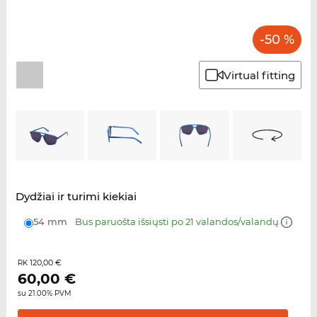
-50 %
Virtual fitting
Dydžiai ir turimi kiekiai
54 mm
Bus paruošta išsiųsti po 21 valandos/valandų
120,00 €
RK
60,00
€
su 21.00% PVM