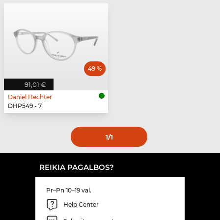
49 %
91,01 €
Daniel Hechter
DHP549 - 7
1
/1
REIKIA PAGALBOS?
Pr–Pn 10–19 val.
Help Center