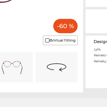
-60 %
Virtual fitting
Design
Lytis
Rėmelio t
Rėmelių 