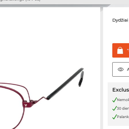
Dydžiai 
"
Exclus
Nemoka
30 die
Palank