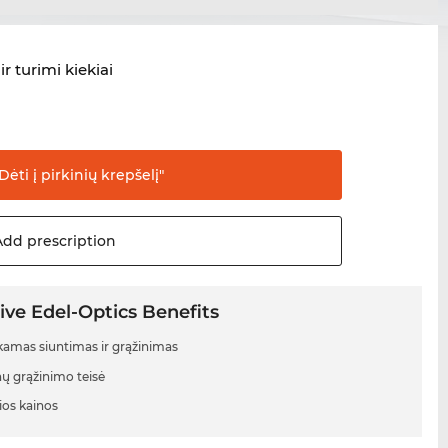
ir turimi kiekiai
Dėti į pirkinių
krepšelį"
Add
prescription
ive Edel-Optics Benefits
mas siuntimas ir grąžinimas
nų grąžinimo teisė
ios kainos