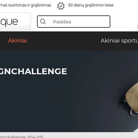
s siuntimas ir grąžinimas
30 dienų grąžinimo teisė
Akiniai
Akiniai sport
IGNCHALLENGE
gnchallenge (104-05)