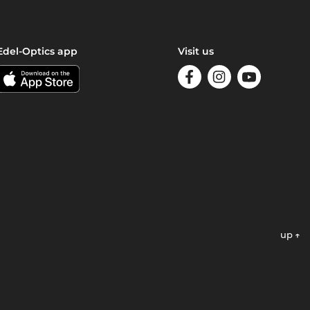
Edel-Optics app
Visit us
up