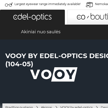
Largest eyewear range immediately available!
Nemokama
Akiniai nuo saulės
VOOY BY EDEL-OPTICS DES
(104-05)
Pradžios puslapis
Akiniai
VOOY by edel-optics
Desi