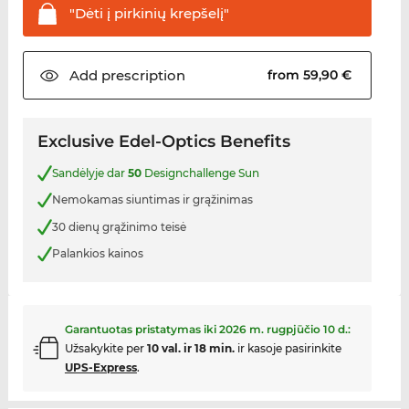
"Dėti į pirkinių
krepšelį"
Add
prescription
from 59,90 €
Exclusive Edel-Optics Benefits
Sandėlyje dar
50
Designchallenge Sun
Nemokamas siuntimas ir grąžinimas
30 dienų grąžinimo teisė
Palankios kainos
Garantuotas pristatymas iki
2026 m. rugpjūčio 10 d.
:
Užsakykite per
10 val. ir 18 min.
ir kasoje pasirinkite
UPS-Express
.