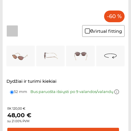
-60 %
Virtual fitting
Dydžiai ir turimi kiekiai
52 mm
Bus paruošta išsiųsti po 9 valandos/valandų
120,00 €
RK
48,00
€
su 21.00% PVM