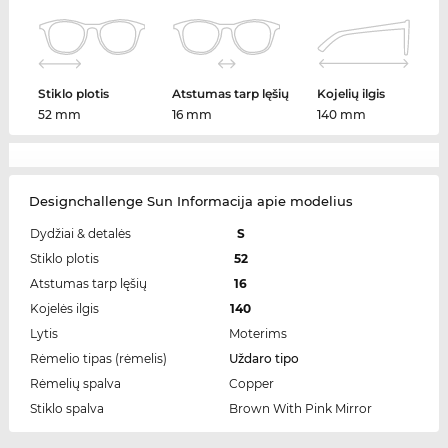
Stiklo plotis
Atstumas tarp lęšių
Kojelių ilgis
52 mm
16 mm
140 mm
Designchallenge Sun Informacija apie modelius
Dydžiai & detalės
S
Stiklo plotis
52
Atstumas tarp lęšių
16
Kojelės ilgis
140
Lytis
Moterims
Rėmelio tipas (rėmelis)
Uždaro tipo
Rėmelių spalva
Copper
Stiklo spalva
Brown With Pink Mirror