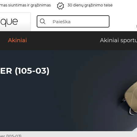
s siuntimas ir grąžinimas
30 dienų grąžinimo teisė
Akiniai
Akiniai sport
R (105-03)
er (105-03)