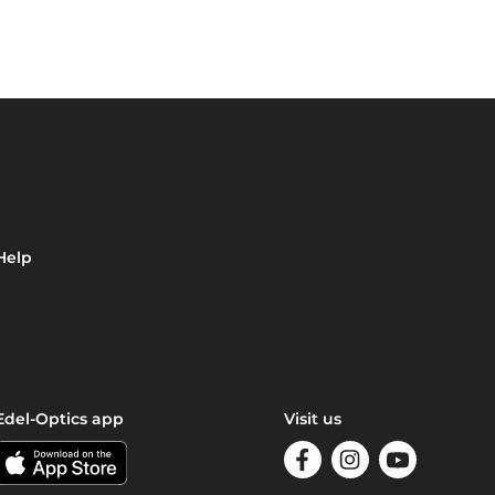
Help
Edel-Optics app
Visit us