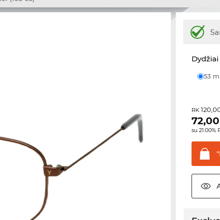
Sa
Dydžiai 
53 
120,0
RK
72,00
su 21.00%
"