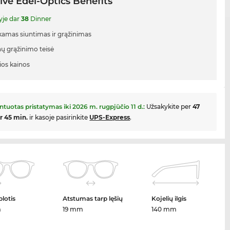
ive Edel-Optics Benefits
yje dar
38
Dinner
mas siuntimas ir grąžinimas
nų grąžinimo teisė
ios kainos
ntuotas pristatymas iki
2026 m. rugpjūčio 11 d.
:
Užsakykite per
47
ir 45 min.
ir kasoje pasirinkite
UPS-Express
.
plotis
Atstumas tarp lęšių
Kojelių ilgis
m
19 mm
140 mm