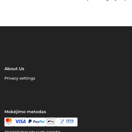
About Us
Privacy settings
Mokėjimo metodas
Atsiskaitymas per siuntų tarnybą