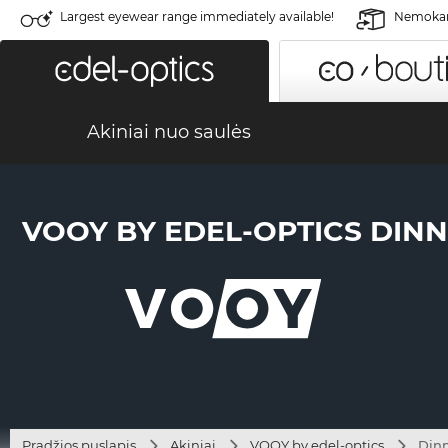
Largest eyewear range immediately available!
Nemokama
Akiniai nuo saulės
VOOY BY EDEL-OPTICS DINNE
Pradžios puslapis
Akiniai
VOOY by edel-optics
Dinn