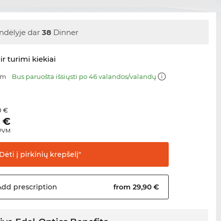
ndėlyje dar
38
Dinner
ir turimi kiekiai
mm
Bus paruošta išsiųsti po 46 valandos/valandų
0 €
€
 PVM
Dėti į pirkinių
krepšelį"
Add
prescription
from 29,90 €