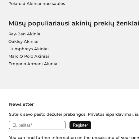
Polaroid Akiniai nuo saulės
Mūsų populiariausi akinių prekių ženkla
Ray-Ban Akiniai
Oakley Akiniai
Humphreys Akiniai
Marc O Polo Akiniai
Emporio Armani Akiniai
Newsletter
Suteik savo pašto dėžutei prabangos. Privatūs išpardavimai, išs
You can find further information on the processing of your pe