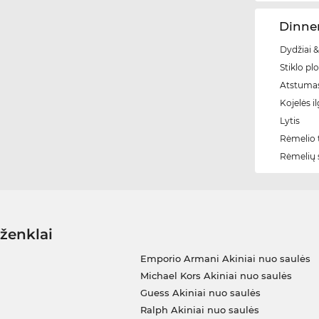
Dinner
Dydžiai &
Stiklo plo
Atstumas
Kojelės il
Lytis
Rėmelio t
Rėmelių 
 ženklai
Emporio Armani Akiniai nuo saulės
Michael Kors Akiniai nuo saulės
Guess Akiniai nuo saulės
Ralph Akiniai nuo saulės