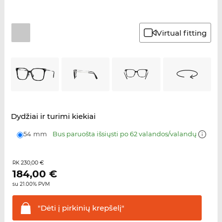
Virtual fitting
Dydžiai ir turimi kiekiai
54 mm
Bus paruošta išsiųsti po 62 valandos/valandų
230,00 €
RK
184,00
€
su 21.00% PVM
"Dėti į pirkinių
krepšelį"