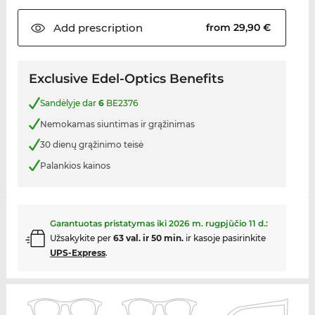
Add
prescription
from 29,90 €
Exclusive Edel-Optics Benefits
Sandėlyje dar
6
BE2376
Nemokamas siuntimas ir grąžinimas
30 dienų grąžinimo teisė
Palankios kainos
Garantuotas pristatymas iki
2026 m. rugpjūčio 11 d.
:
Užsakykite per
63 val. ir 50 min.
ir kasoje pasirinkite
UPS-Express
.