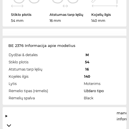
Stiklo plotis
Atstumas tarp lęšių
Kojelių ilgis
54 mm
16 mm
140 mm
BE 2376 Informacija apie modelius
Dydžiai & detalės
M
Stiklo plotis
54
Atstumas tarp lęšių
16
Kojelės ilgis
140
Lytis
Moterims
Rėmelio tipas (rėmelis)
Uždaro tipo
Rėmelių spalva
Black
manuf
infor