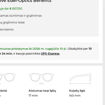
ive Edel-Optics Benefits
yje dar
6
BE1350
mas siuntimas ir grąžinimas
nų grąžinimo teisė
ios kainos
ntuotas pristatymas iki
2026 m. rugpjūčio 10 d.
:
Užsakykite per
10
ir 24 min.
ir kasoje pasirinkite
UPS-Express
.
plotis
Atstumas tarp lęšių
Kojelių ilgis
m
17 mm
140 mm