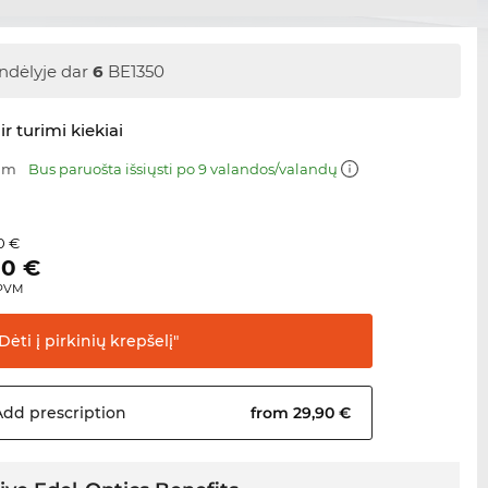
ndėlyje dar
6
BE1350
ir turimi kiekiai
 mm
Bus paruošta išsiųsti po 9 valandos/valandų
0 €
00
€
 PVM
Dėti į pirkinių
krepšelį"
Add
prescription
from 29,90 €