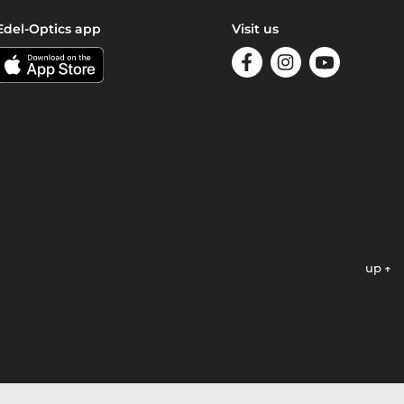
Edel-Optics app
Visit us
up