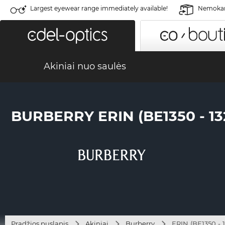
Largest eyewear range immediately available!
Nemokama
Akiniai nuo saulės
BURBERRY ERIN (BE1350 - 13
Pradžios puslapis
Akiniai
Burberry
ERIN (BE1350 - 1