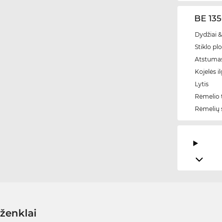
BE 135
Dydžiai &
Stiklo plo
Atstumas
Kojelės il
Lytis
Rėmelio t
Rėmelių 
 ženklai