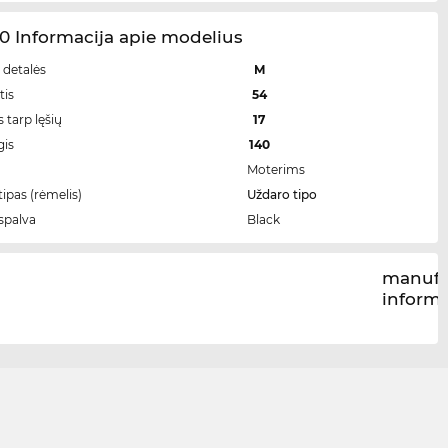
0 Informacija apie modelius
 detalės
M
tis
54
 tarp lęšių
17
gis
140
Moterims
ipas (rėmelis)
Uždaro tipo
spalva
Black
manufa
inform