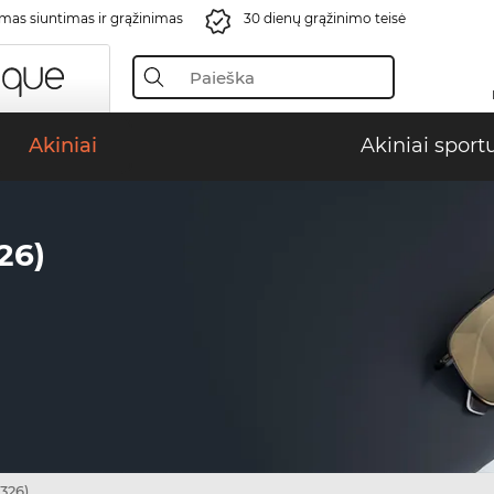
s siuntimas ir grąžinimas
30 dienų grąžinimo teisė
Akiniai
Akiniai sport
26)
326)