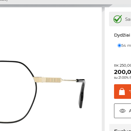
Sa
Dydžiai 
54
250,0
RK
200,
su 21.00%
"