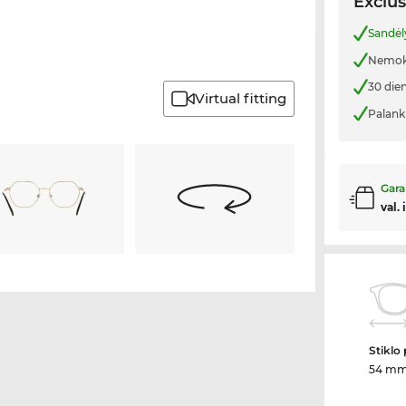
Exclus
Sandėl
Nemoka
30 die
Virtual fitting
Palank
Gara
val. 
Stiklo 
54 m