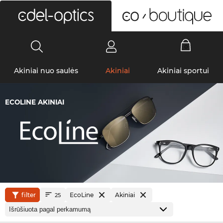
0
Akiniai nuo saulės
Akiniai
Akiniai sportui
ECOLINE AKINIAI
filter
EcoLine
Akiniai
25