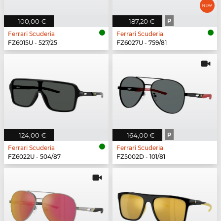
100,00 €
187,20 €
P
Ferrari Scuderia
Ferrari Scuderia
FZ6015U - 527/25
FZ6027U - 759/81
124,00 €
164,00 €
P
Ferrari Scuderia
Ferrari Scuderia
FZ6022U - 504/87
FZ5002D - 101/81