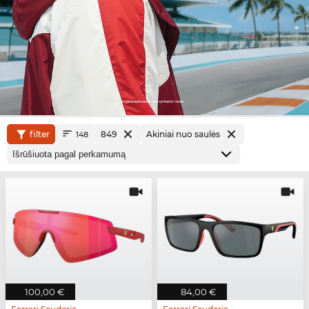
filter
849
Akiniai nuo saulės
148
100,00 €
84,00 €