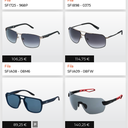
Fila
Fila
SFI725 - 968P
SFI898 - 0375
106,25 €
114,75 €
Fila
Fila
SFIA08 - 08M6
SFIA09 - 08FW
89,25 €
P
140,25 €