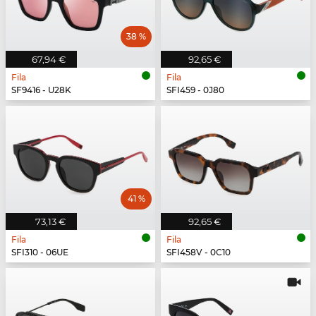
38 %
67,94 €
92,65 €
Fila
Fila
SF9416 - U28K
SFI459 - 0J80
41 %
73,13 €
92,65 €
Fila
Fila
SFI310 - 06UE
SFI458V - 0C10