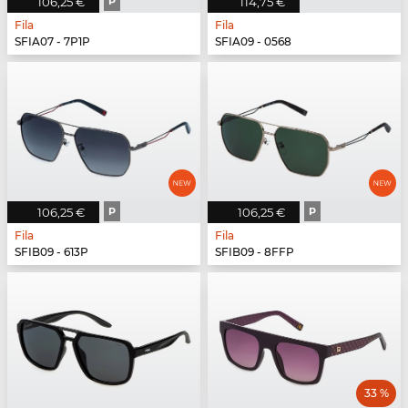
106,25 €
P
114,75 €
Fila
Fila
SFIA07 - 7P1P
SFIA09 - 0568
106,25 €
P
106,25 €
P
Fila
Fila
SFIB09 - 613P
SFIB09 - 8FFP
33 %