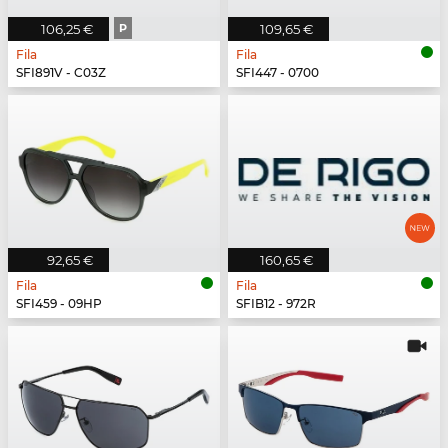
106,25 €
P
109,65 €
Fila
Fila
SFI891V - C03Z
SFI447 - 0700
92,65 €
160,65 €
Fila
Fila
SFI459 - 09HP
SFIB12 - 972R