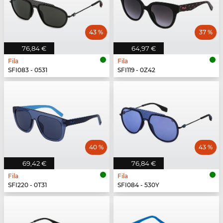
43 %
37 %
76,84 €
64,97 €
Fila
Fila
SFI083 - 0531
SFI119 - 0Z42
40 %
43 %
69,42 €
76,84 €
Fila
Fila
SFI220 - 0T31
SFI084 - 530Y