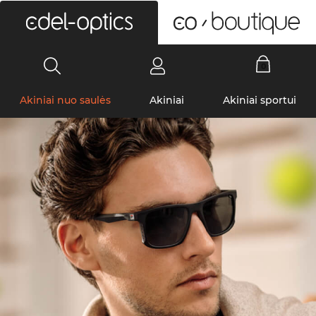
0
Akiniai nuo saulės
Akiniai
Akiniai sportui