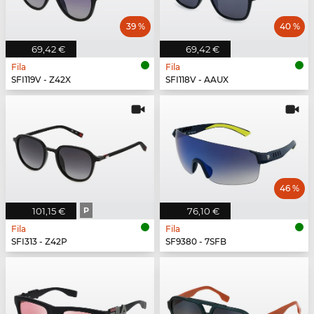
39 %
40 %
69,42 €
69,42 €
Fila
Fila
SFI119V - Z42X
SFI118V - AAUX
46 %
101,15 €
P
76,10 €
Fila
Fila
SFI313 - Z42P
SF9380 - 7SFB