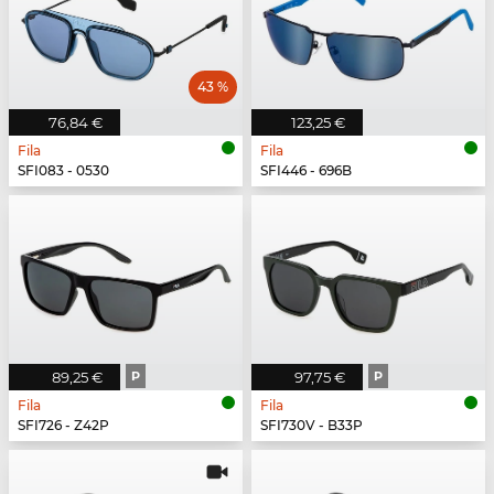
43 %
76,84 €
123,25 €
Fila
Fila
SFI083 - 0530
SFI446 - 696B
89,25 €
P
97,75 €
P
Fila
Fila
SFI726 - Z42P
SFI730V - B33P