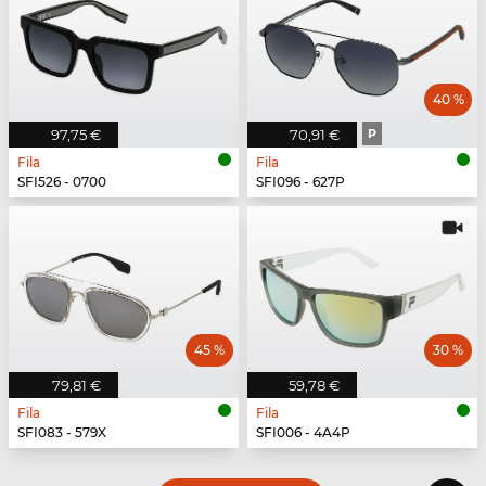
40 %
97,75 €
70,91 €
P
Fila
Fila
SFI526 - 0700
SFI096 - 627P
45 %
30 %
79,81 €
59,78 €
Fila
Fila
SFI083 - 579X
SFI006 - 4A4P