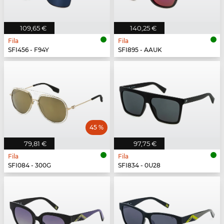
109,65 €
140,25 €
Fila
Fila
SFI456 - F94Y
SFI895 - AAUK
45 %
79,81 €
97,75 €
Fila
Fila
SFI084 - 300G
SFI834 - 0U28