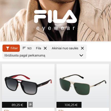
filter
Fila
Akiniai nuo saulės
163
89,25 €
P
106,25 €