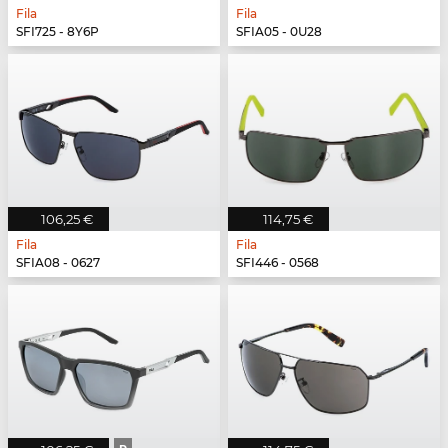
Fila
Fila
SFI725 - 8Y6P
SFIA05 - 0U28
106,25 €
114,75 €
Fila
Fila
SFIA08 - 0627
SFI446 - 0568