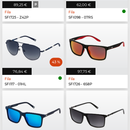
89,25 €
P
62,00 €
Fila
Fila
SFI725 - Z42P
SFI098 - 07RS
43 %
76,84 €
97,75 €
Fila
Fila
SFI117 - 01HL
SFI726 - 6S8P