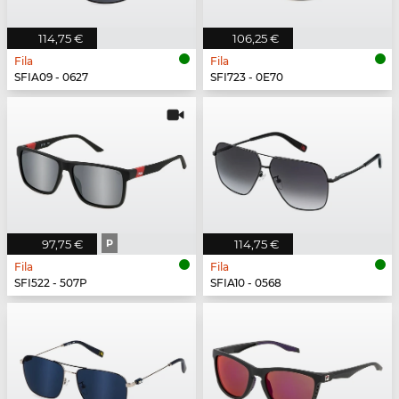
114,75 €
106,25 €
Fila
Fila
SFIA09 - 0627
SFI723 - 0E70
97,75 €
P
114,75 €
Fila
Fila
SFI522 - 507P
SFIA10 - 0568