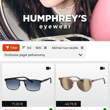
filter
600
Akiniai nuo saulės
163
71,20 €
46,76 €