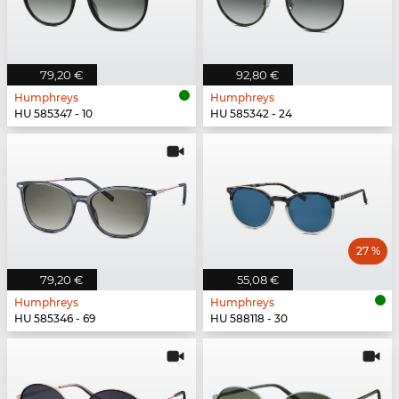
79,20 €
92,80 €
Humphreys
Humphreys
HU 585347 - 10
HU 585342 - 24
27 %
79,20 €
55,08 €
Humphreys
Humphreys
HU 585346 - 69
HU 588118 - 30