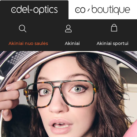
0
Akiniai nuo saulės
Akiniai
Akiniai sportui