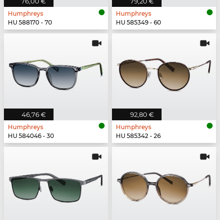
76,00 €
79,20 €
Humphreys
Humphreys
HU 588170 - 70
HU 585349 - 60
46,76 €
92,80 €
Humphreys
Humphreys
HU 584046 - 30
HU 585342 - 26