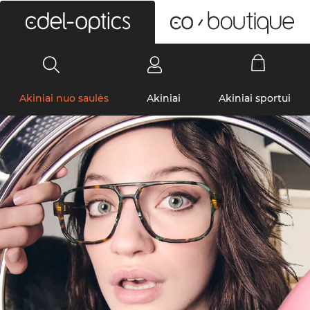
0
Akiniai nuo saulės
Akiniai
Akiniai sportui