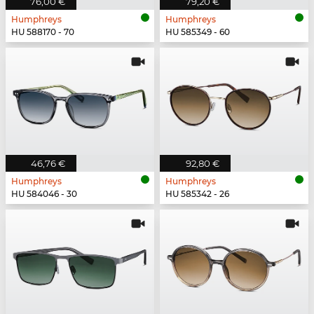
76,00 €
79,20 €
Humphreys
Humphreys
HU 588170 - 70
HU 585349 - 60
46,76 €
92,80 €
Humphreys
Humphreys
HU 584046 - 30
HU 585342 - 26