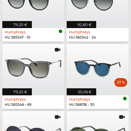
79,20 €
92,80 €
Humphreys
Humphreys
HU 585347 - 10
HU 585342 - 24
27 %
79,20 €
55,08 €
Humphreys
Humphreys
HU 585346 - 69
HU 588118 - 30