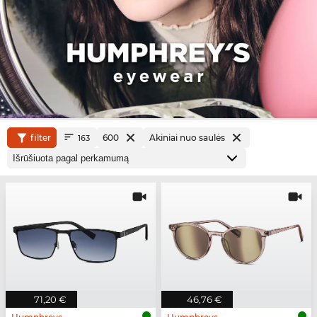
filter
600
Akiniai nuo saulės
163
71,20 €
46,76 €