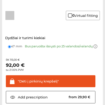
Virtual fitting
Dydžiai ir turimi kiekiai
47 mm
Bus paruošta išsiųsti po 25 valandos/valandų
115,00 €
RK
92,00
€
su 21.00% PVM
"Dėti į pirkinių
krepšelį"
Add
prescription
from 29,90 €