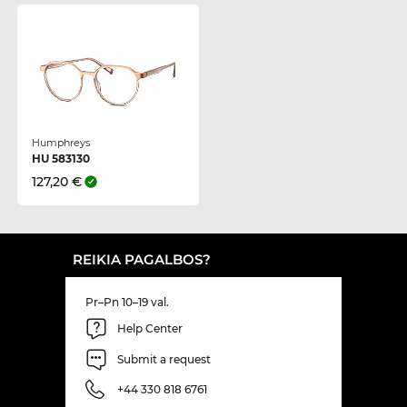
Humphreys
HU 583130
127,20 €
REIKIA PAGALBOS?
Pr–Pn 10–19 val.
Help Center
Submit a request
+44 330 818 6761