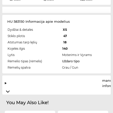
HU 583150 Informacija apie modelius
Dydžiai & detalės
XS
Stiklo plotis
47
Atstumas tarp lęšių
18
Kojelės ilgis
140
Lytis
Moterims ir Vyrams
Rėmelio tipas (rėmelis)
Uždaro tipo
Rėmelių spalva
Grau / Gun
manuf
infor
You May Also Like!