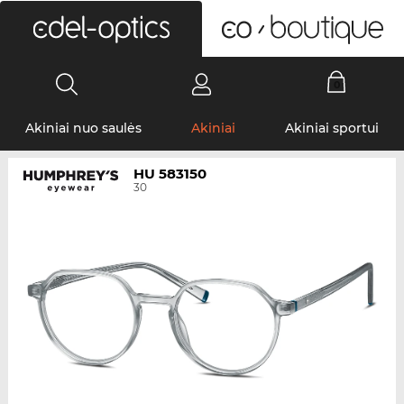
0
Akiniai nuo saulės
Akiniai
Akiniai sportui
HU 583150
30