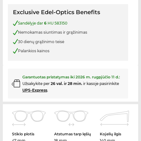
Exclusive Edel-Optics Benefits
Sandėlyje dar
6
HU 583150
Nemokamas siuntimas ir grąžinimas
30 dienų grąžinimo teisė
Palankios kainos
Garantuotas pristatymas iki
2026 m. rugpjūčio 11 d.
:
Užsakykite per
26 val. ir 28 min.
ir kasoje pasirinkite
UPS-Express
.
Stiklo plotis
Atstumas tarp lęšių
Kojelių ilgis
47 mm
18 mm
140 mm