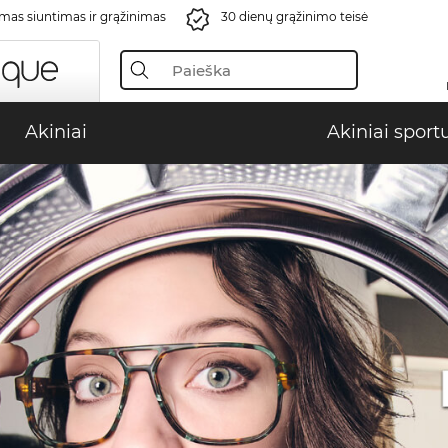
s siuntimas ir grąžinimas
30 dienų grąžinimo teisė
Akiniai
Akiniai sport