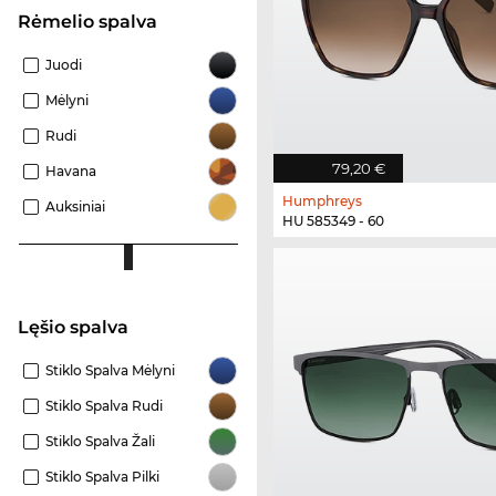
Rėmelio spalva
Juodi
Mėlyni
Rudi
79,20 €
Havana
Humphreys
Auksiniai
HU 585349 - 60
Lęšio spalva
Stiklo Spalva Mėlyni
Stiklo Spalva Rudi
Stiklo Spalva Žali
Stiklo Spalva Pilki