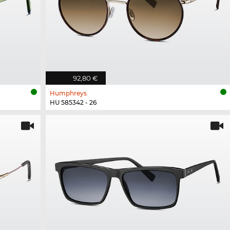
92,80 €
Humphreys
HU 585342 - 26