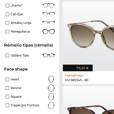
„Panto“
Cat-Eye
Antakių Linija
Nereguliarus
Rėmelio tipas (rėmelis)
Uždaro Tipo
79,20 €
Face shape
Humphreys
Heart
HU 585345 - 60
Round
Square
Trapecijos Formos