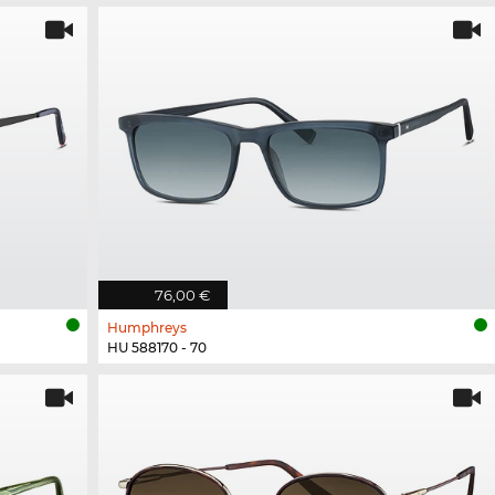
76,00 €
Humphreys
HU 588170 - 70