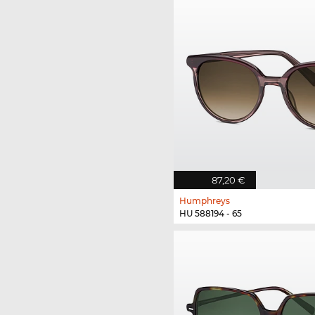
87,20 €
Humphreys
HU 588194 - 65