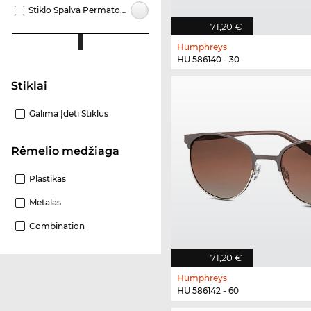
Stiklo Spalva Permatomi
71,20 €
Humphreys
HU 586140 - 30
Stiklai
Galima Įdėti Stiklus
Rėmelio medžiaga
Plastikas
Metalas
Combination
71,20 €
Humphreys
HU 586142 - 60