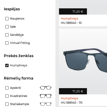
Iespējas
71,20 €
Naujienos
Humphreys
HU 586140 - 10
Sale
Sandėlyje
Virtual Fitting
Prekės ženklas
Humphreys
Rėmelių forma
Apskriti
71,20 €
Kvadratinės
Humphreys
HU 586140 - 70
Stačiakampis