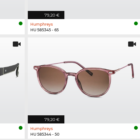
79,20 €
Humphreys
HU 585345 - 65
79,20 €
Humphreys
HU 585344 - 50