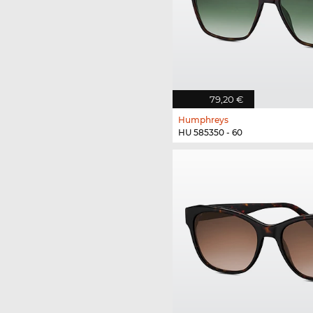
79,20 €
Humphreys
HU 585350 - 60