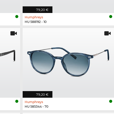
79,20 €
Humphreys
HU 588192 - 10
79,20 €
Humphreys
HU 585344 - 70