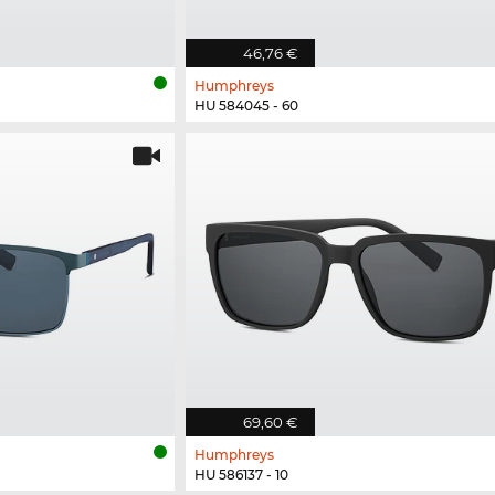
46,76 €
Humphreys
HU 584045 - 60
69,60 €
Humphreys
HU 586137 - 10