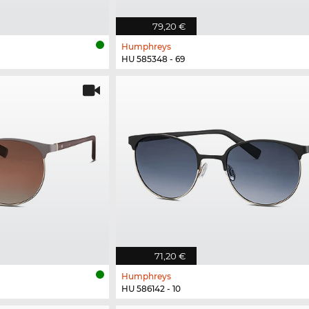
79,20 €
Humphreys
HU 585348 - 69
71,20 €
Humphreys
HU 586142 - 10