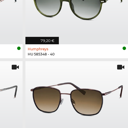
79,20 €
Humphreys
HU 585348 - 40