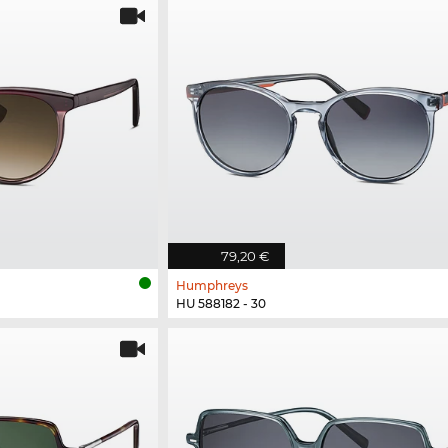
79,20 €
Humphreys
HU 588182 - 30