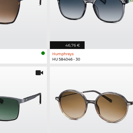
46,76 €
Humphreys
HU 584046 - 30