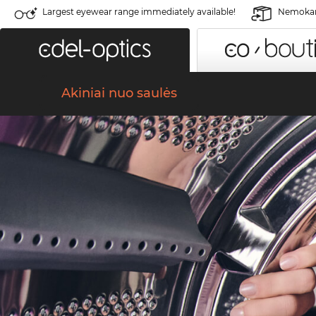
Largest eyewear range immediately available!
Nemokama
Akiniai nuo saulės