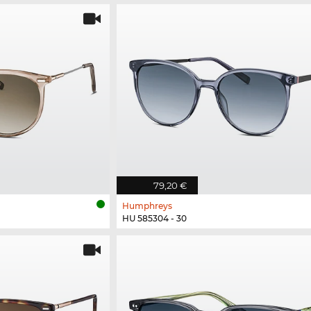
79,20 €
Humphreys
HU 585304 - 30