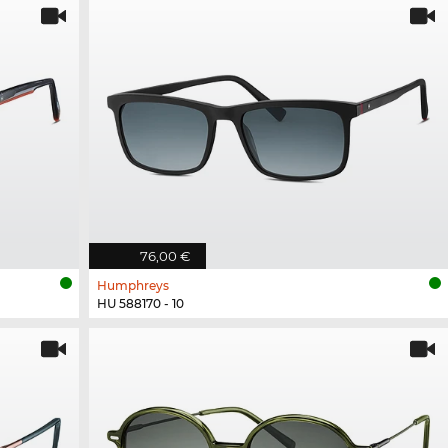
76,00 €
Humphreys
HU 588170 - 10