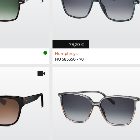
79,20 €
Humphreys
HU 585350 - 70