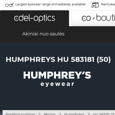
Largest eyewear range immediately available!
Nemokama
Akiniai nuo saulės
HUMPHREYS HU 583181 (50)
Pradžios puslapis
Akiniai
Humphreys
HU 583181 (5