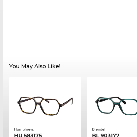
You May Also Like!
Humphreys
Brendel
HU 583175
BL 903177