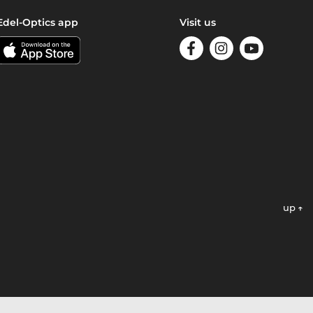
Edel-Optics app
Visit us
up