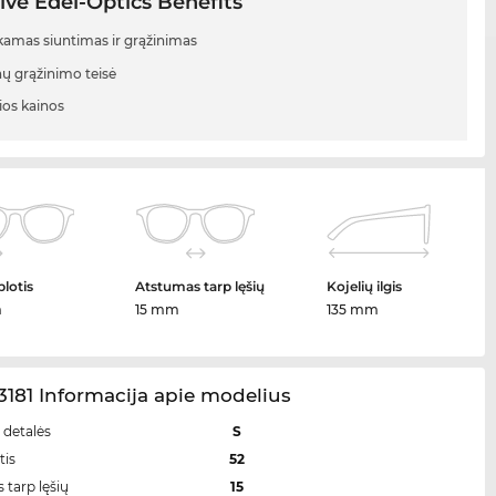
ive Edel-Optics Benefits
mas siuntimas ir grąžinimas
nų grąžinimo teisė
ios kainos
plotis
Atstumas tarp lęšių
Kojelių ilgis
m
15 mm
135 mm
181 Informacija apie modelius
 detalės
S
tis
52
 tarp lęšių
15