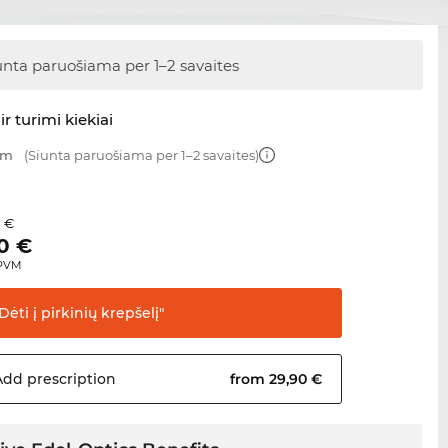
unta paruošiama
per 1–2 savaites
ir turimi kiekiai
mm
(Siunta paruošiama per 1–2 savaites)
0 €
0
€
 PVM
Dėti į pirkinių
krepšelį"
Add
prescription
from 29,90 €