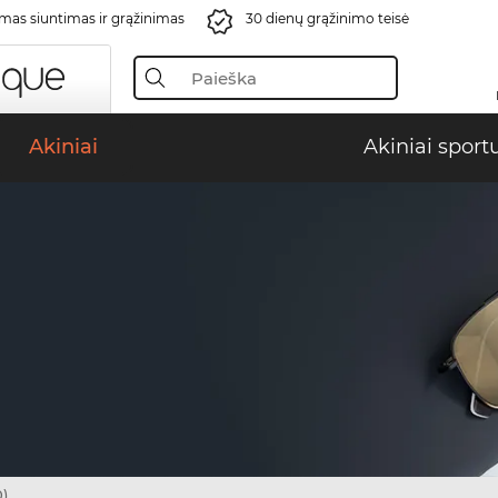
s siuntimas ir grąžinimas
30 dienų grąžinimo teisė
Akiniai
Akiniai sport
0)