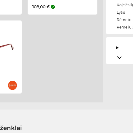
Kojelės il
108,00 €
Lytis
Rėmelio t
Rėmelių 
 ženklai