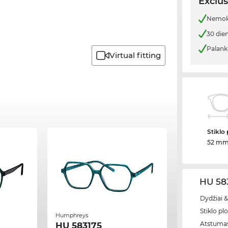
Exclus
Nemoka
30 die
Palank
Virtual fitting
Stiklo 
52 m
HU 583
Dydžiai &
Stiklo plo
Humphreys
Atstumas
HU 583175