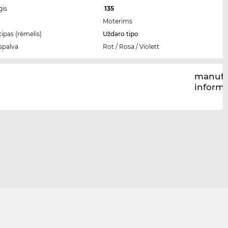
gis
135
Moterims
ipas (rėmelis)
Uždaro tipo
spalva
Rot / Rosa / Violett
manufa
inform