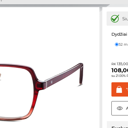
Si
Dydžiai 
52 
135,0
RK
108,0
su 21.00%
"