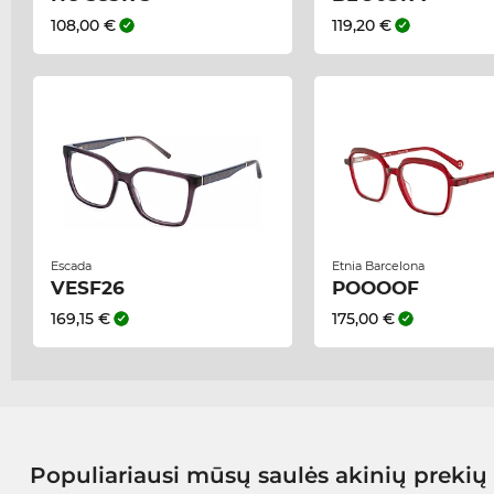
108,00 €
119,20 €
Escada
Etnia Barcelona
VESF26
POOOOF
169,15 €
175,00 €
Populiariausi mūsų saulės akinių prekių