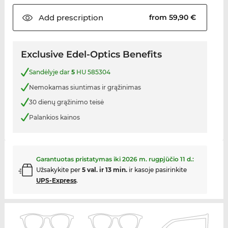
Add
prescription
from 59,90 €
Exclusive Edel-Optics Benefits
Sandėlyje dar
5
HU 585304
Nemokamas siuntimas ir grąžinimas
30 dienų grąžinimo teisė
Palankios kainos
Garantuotas pristatymas iki
2026 m. rugpjūčio 11 d.
:
Užsakykite per
5 val. ir 13 min.
ir kasoje pasirinkite
UPS-Express
.