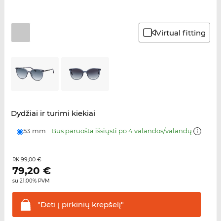
Virtual fitting
Dydžiai ir turimi kiekiai
53 mm
Bus paruošta išsiųsti po 4 valandos/valandų
99,00 €
RK
79,20
€
su 21.00% PVM
"Dėti į pirkinių
krepšelį"