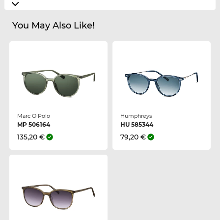
You May Also Like!
Marc O Polo
Humphreys
MP 506164
HU 585344
135,20 €
79,20 €