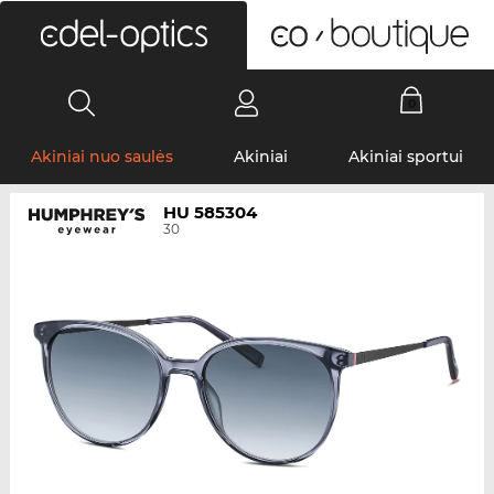
0
Akiniai nuo saulės
Akiniai
Akiniai sportui
HU 585304
30