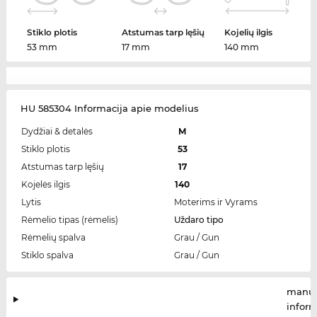
Stiklo plotis
Atstumas tarp lęšių
Kojelių ilgis
53 mm
17 mm
140 mm
HU 585304 Informacija apie modelius
Dydžiai & detalės
M
Stiklo plotis
53
Atstumas tarp lęšių
17
Kojelės ilgis
140
Lytis
Moterims ir Vyrams
Rėmelio tipas (rėmelis)
Uždaro tipo
Rėmelių spalva
Grau / Gun
Stiklo spalva
Grau / Gun
manuf
infor