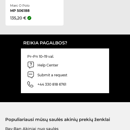
Marc O Polo
MP 506188
135,20 €
REIKIA PAGALBOS?
Pr–Pn 10–19 val.
Help Center
Submit a request
+44 330 818 6761
Populiariausi mūsų saulės akinių prekių ženklai
Ray-Ban Akiniai nuo saulės