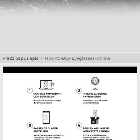
Pradžios puslapis
>
How-to-Buy-Eyeglasses-Online