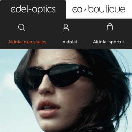
0
Akiniai nuo saulės
Akiniai
Akiniai sportui