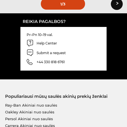
›
1
/3
REIKIA PAGALBOS?
Pr–Pn 10–19 val.
Help Center
Submit a request
+44 330 818 6761
Populiariausi mūsų saulės akinių prekių ženklai
Ray-Ban Akiniai nuo saulės
Oakley Akiniai nuo saulės
Persol Akiniai nuo saulės
Carrera Akiniai nuo saulės