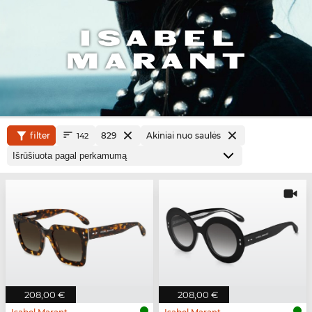
filter
829
Akiniai nuo saulės
142
208,00 €
208,00 €