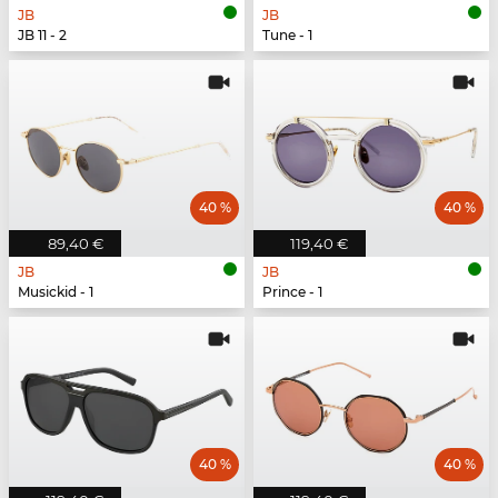
JB
JB
JB 11 - 2
Tune - 1
40 %
40 %
89,40 €
119,40 €
JB
JB
Musickid - 1
Prince - 1
40 %
40 %