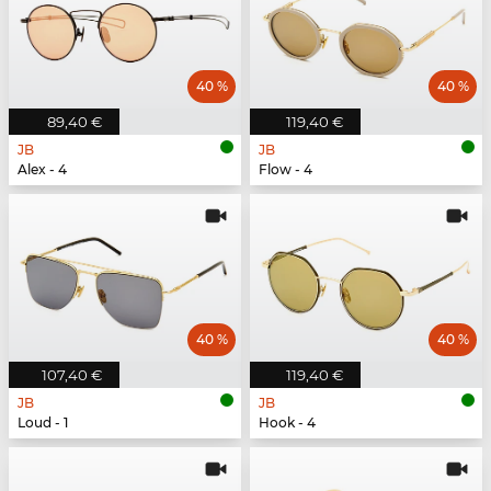
40 %
40 %
89,40 €
119,40 €
JB
JB
Alex - 4
Flow - 4
40 %
40 %
107,40 €
119,40 €
JB
JB
Loud - 1
Hook - 4