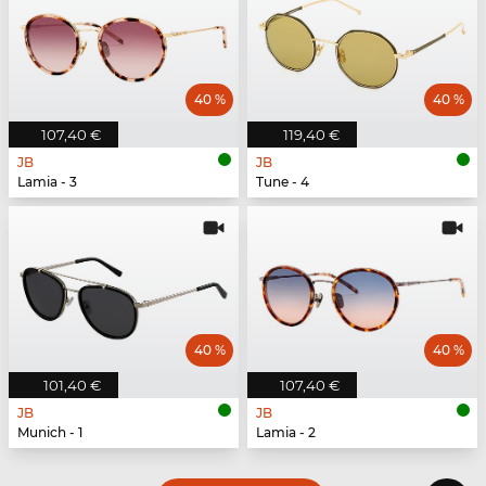
40 %
40 %
107,40 €
119,40 €
JB
JB
Lamia - 3
Tune - 4
40 %
40 %
101,40 €
107,40 €
JB
JB
Munich - 1
Lamia - 2