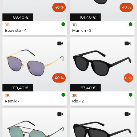
40 %
40 %
89,40 €
101,40 €
JB
JB
Boavista - 4
Munich - 2
40 %
119,40 €
83,40 €
JB
JB
Remix - 1
Rio - 2