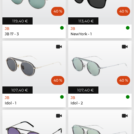
40 %
40 %
119,40 €
113,40 €
JB
JB
JB 17 - 3
NewYork - 1
40 %
40 %
107,40 €
107,40 €
JB
JB
Idol - 1
Idol - 2