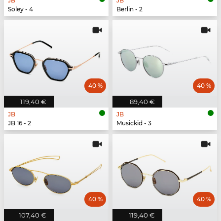
JB
JB
Soley - 4
Berlin - 2
40 %
40 %
119,40 €
89,40 €
JB
JB
JB 16 - 2
Musickid - 3
40 %
40 %
107,40 €
119,40 €