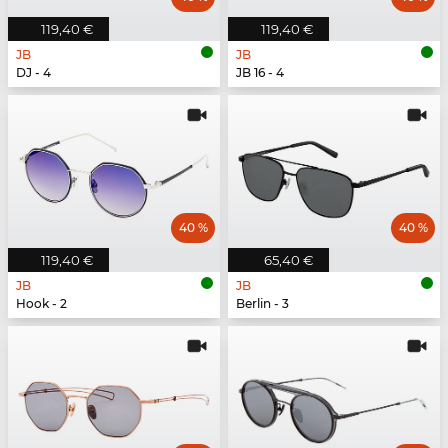
119,40 €
119,40 €
JB
JB
DJ - 4
JB 16 - 4
40 %
40 %
119,40 €
65,40 €
JB
JB
Hook - 2
Berlin - 3