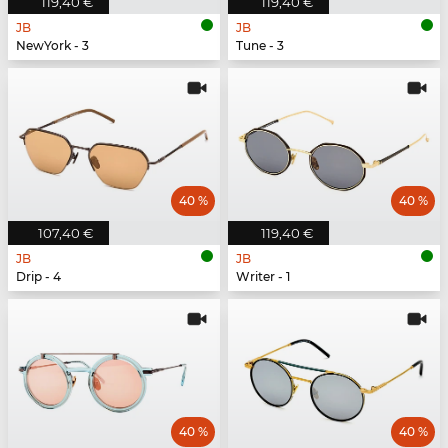
119,40 €
119,40 €
JB
JB
NewYork - 3
Tune - 3
40 %
40 %
107,40 €
119,40 €
JB
JB
Drip - 4
Writer - 1
40 %
40 %