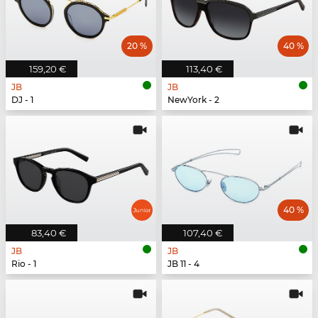
20 %
40 %
159,20 €
113,40 €
JB
JB
DJ - 1
NewYork - 2
40 %
83,40 €
107,40 €
JB
JB
Rio - 1
JB 11 - 4