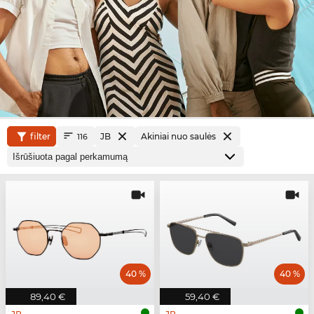
filter
JB
Akiniai nuo saulės
116
40 %
40 %
89,40 €
59,40 €