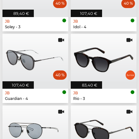
40 %
40 %
89,40 €
107,40 €
JB
JB
Soley - 3
Idol - 4
40 %
107,40 €
83,40 €
JB
JB
Guardian - 4
Rio - 3