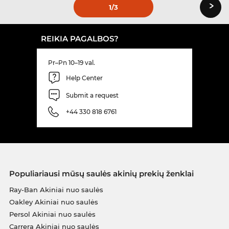
›
1
/3
REIKIA PAGALBOS?
Pr–Pn 10–19 val.
Help Center
Submit a request
+44 330 818 6761
Populiariausi mūsų saulės akinių prekių ženklai
Ray-Ban Akiniai nuo saulės
Oakley Akiniai nuo saulės
Persol Akiniai nuo saulės
Carrera Akiniai nuo saulės