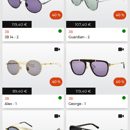
40 %
40 %
119,40 €
107,40 €
JB
JB
JB 14 - 2
Guardian - 2
40 %
40 %
89,40 €
119,40 €
JB
JB
Alex - 1
George - 1