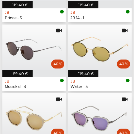
119,40 €
119,40 €
JB
JB
Prince - 3
JB 14 - 1
40 %
40 %
89,40 €
119,40 €
JB
JB
Musickid - 4
Writer - 4
40 %
40 %