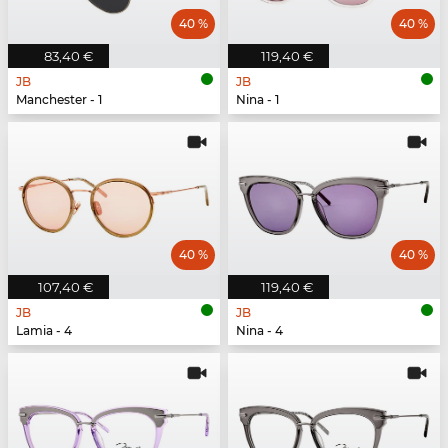
40 %
40 %
83,40 €
119,40 €
JB
JB
Manchester - 1
Nina - 1
40 %
40 %
107,40 €
119,40 €
JB
JB
Lamia - 4
Nina - 4