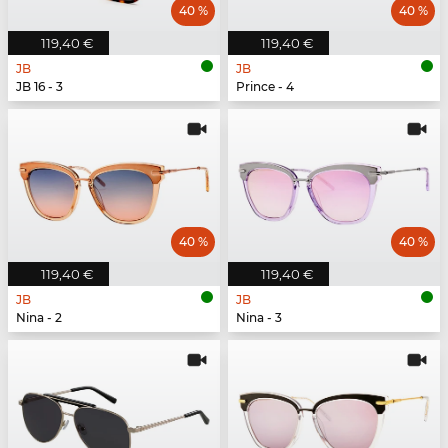
40 %
40 %
119,40 €
119,40 €
JB
JB
JB 16 - 3
Prince - 4
40 %
40 %
119,40 €
119,40 €
JB
JB
Nina - 2
Nina - 3