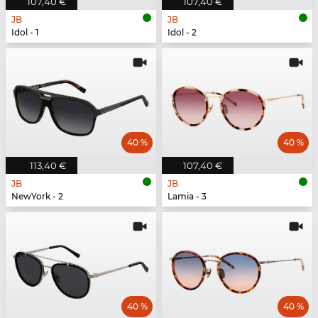
107,40 €
107,40 €
JB
JB
Idol - 1
Idol - 2
40 %
40 %
113,40 €
107,40 €
JB
JB
NewYork - 2
Lamia - 3
40 %
40 %