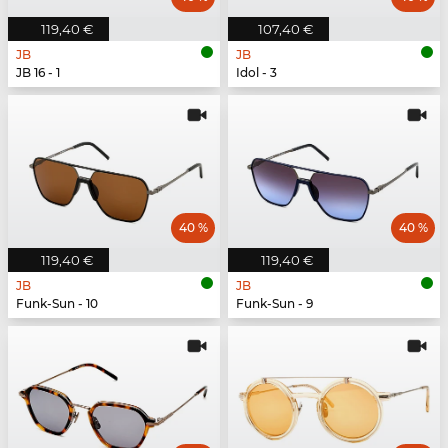
119,40 €
107,40 €
JB
JB
JB 16 - 1
Idol - 3
40 %
40 %
119,40 €
119,40 €
JB
JB
Funk-Sun - 10
Funk-Sun - 9