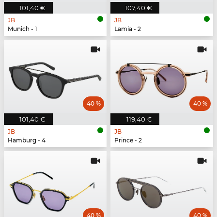
101,40 €
107,40 €
JB
JB
Munich - 1
Lamia - 2
40 %
40 %
101,40 €
119,40 €
JB
JB
Hamburg - 4
Prince - 2
40 %
40 %