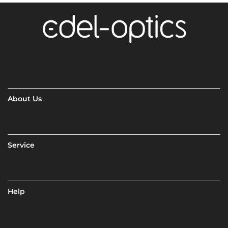
About Us
Service
Help