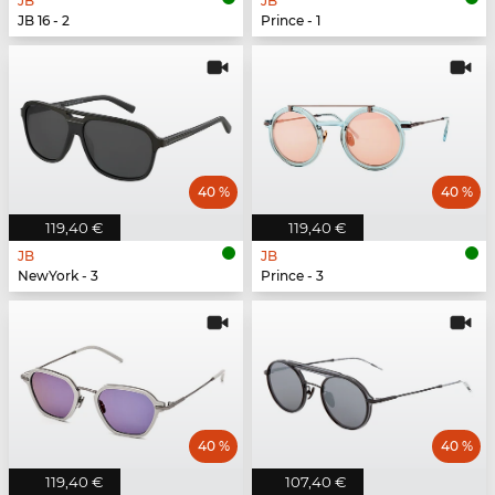
JB
JB
JB 16 - 2
Prince - 1
40 %
40 %
119,40 €
119,40 €
JB
JB
NewYork - 3
Prince - 3
40 %
40 %
119,40 €
107,40 €