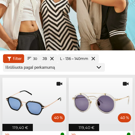
filter
JB
L - 136 – 140mm
30
40 %
40 %
119,40 €
119,40 €