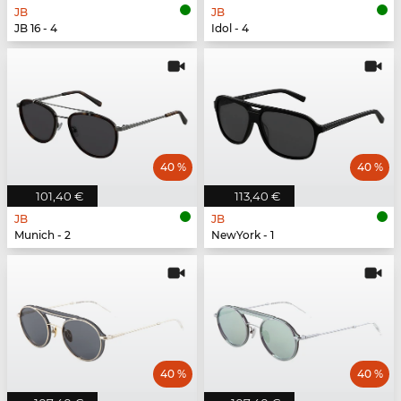
JB
JB
JB 16 - 4
Idol - 4
40 %
40 %
101,40 €
113,40 €
JB
JB
Munich - 2
NewYork - 1
40 %
40 %