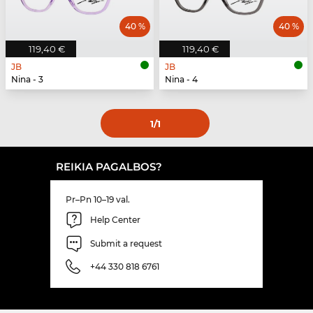
40 %
40 %
119,40 €
119,40 €
JB
JB
Nina - 3
Nina - 4
1
/1
REIKIA PAGALBOS?
Pr–Pn 10–19 val.
Help Center
Submit a request
+44 330 818 6761