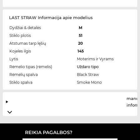
LAST STRAW Informacija apie modelius
Dydžiai & detalės
M
Stiklo plotis
51
Atstumas tarp lęšių
20
Kojelės ilgis
145
Lytis
Moterims ir Vyrams
Rėmelio tipas (rėmelis)
Uždaro tipo
Rėmelių spalva
Black Straw
Stiklo spalva
Smoke Mono
manuf
infor
REIKIA PAGALBOS?