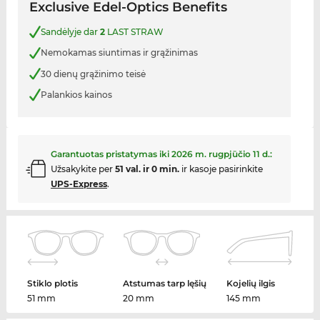
Exclusive Edel-Optics Benefits
Sandėlyje dar
2
LAST STRAW
Nemokamas siuntimas ir grąžinimas
30 dienų grąžinimo teisė
Palankios kainos
Garantuotas pristatymas iki
2026 m. rugpjūčio 11 d.
:
Užsakykite per
51 val. ir 0 min.
ir kasoje pasirinkite
UPS-Express
.
Stiklo plotis
Atstumas tarp lęšių
Kojelių ilgis
51 mm
20 mm
145 mm