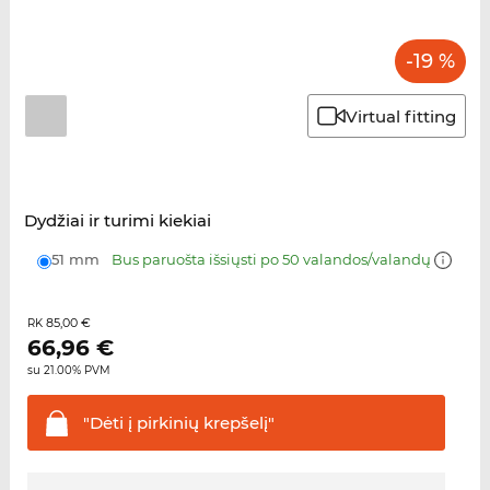
-19 %
Virtual fitting
Dydžiai ir turimi kiekiai
51 mm
Bus paruošta išsiųsti po 50 valandos/valandų
85,00 €
RK
66,96
€
su 21.00% PVM
"Dėti į pirkinių
krepšelį"