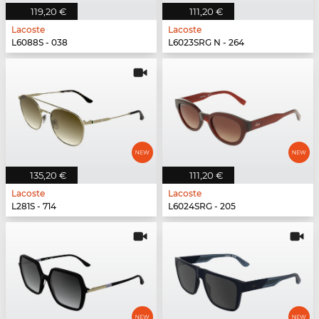
119,20 €
111,20 €
Lacoste
Lacoste
L6088S - 038
L6023SRG N - 264
135,20 €
111,20 €
Lacoste
Lacoste
L281S - 714
L6024SRG - 205