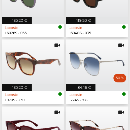
135,20 €
119,20 €
Lacoste
Lacoste
L6026S - 035
L6048S - 035
50 %
135,20 €
84,16 €
Lacoste
Lacoste
L970S - 230
L224S - 718