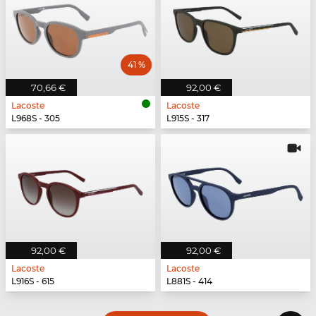
41 %
70,66 €
92,00 €
Lacoste
Lacoste
L968S - 305
L915S - 317
92,00 €
92,00 €
Lacoste
Lacoste
L916S - 615
L881S - 414