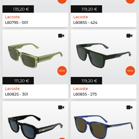
135,20 €
119,20 €
Lacoste
Lacoste
L6079S - 001
L6085S - 424
111,20 €
119,20 €
Lacoste
Lacoste
L6082S - 301
L6085S - 275