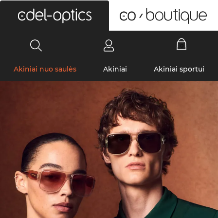
0
Akiniai nuo saulės
Akiniai
Akiniai sportui