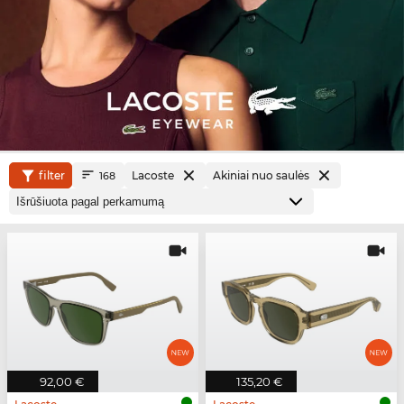
filter
Lacoste
Akiniai nuo saulės
168
92,00 €
135,20 €