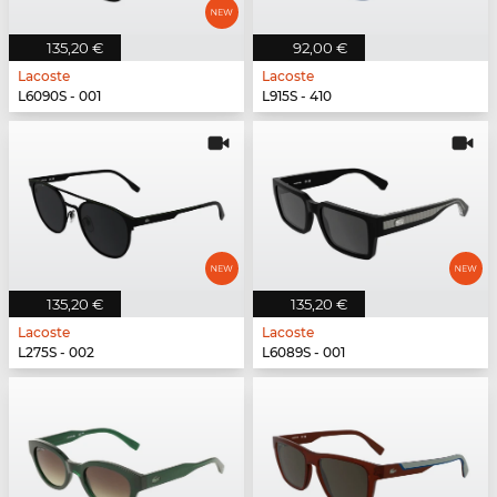
135,20 €
92,00 €
Lacoste
Lacoste
L6090S - 001
L915S - 410
135,20 €
135,20 €
Lacoste
Lacoste
L275S - 002
L6089S - 001