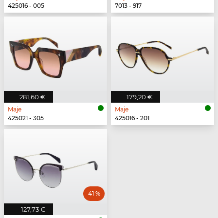
425016 - 005
7013 - 917
281,60 €
179,20 €
Maje
Maje
425021 - 305
425016 - 201
41 %
127,73 €