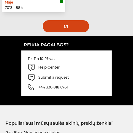
Maje
7013 - 884
1
/1
REIKIA PAGALBOS?
Pr–Pn 10–19 val.
Help Center
Submit a request
+44 330 818 6761
Populiariausi mūsų saulės akinių prekių ženklai
Ray-Ban Akiniai nuo saulės