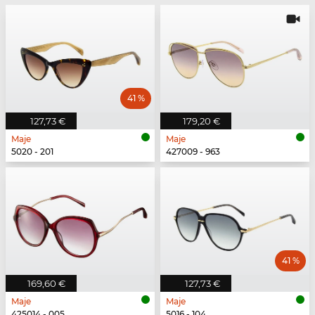
41 %
127,73 €
179,20 €
Maje
Maje
5020 - 201
427009 - 963
41 %
169,60 €
127,73 €
Maje
Maje
425014 - 005
5016 - 104