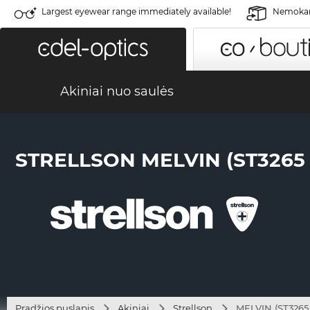
Largest eyewear range immediately available!
Nemokama
Akiniai nuo saulės
STRELLSON MELVIN (ST3265 -
Pradžios puslapis
Akiniai
Strellson
MELVIN (ST3265 