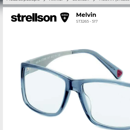
Melvin
ST3265 - 517