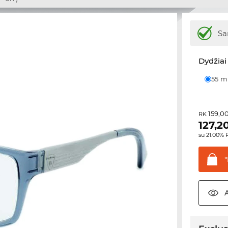
Sa
Dydžiai 
55 
159,0
RK
127,2
su 21.00%
"