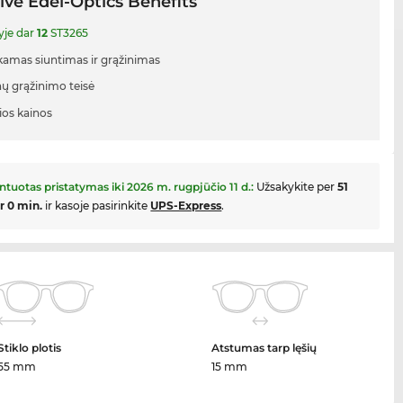
ive Edel-Optics Benefits
yje dar
12
ST3265
mas siuntimas ir grąžinimas
nų grąžinimo teisė
ios kainos
ntuotas pristatymas iki
2026 m. rugpjūčio 11 d.
:
Užsakykite per
51
ir 0 min.
ir kasoje pasirinkite
UPS-Express
.
Stiklo plotis
Atstumas tarp lęšių
55 mm
15 mm