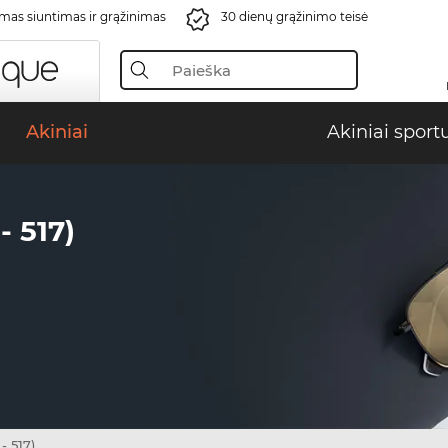
s siuntimas ir grąžinimas
30 dienų grąžinimo teisė
Akiniai
Akiniai sport
 517)
- 517)