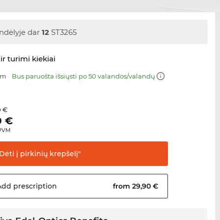
ndėlyje dar
12
ST3265
ir turimi kiekiai
mm
Bus paruošta išsiųsti po 50 valandos/valandų
0 €
0
€
 PVM
Dėti į pirkinių
krepšelį"
Add
prescription
from 29,90 €