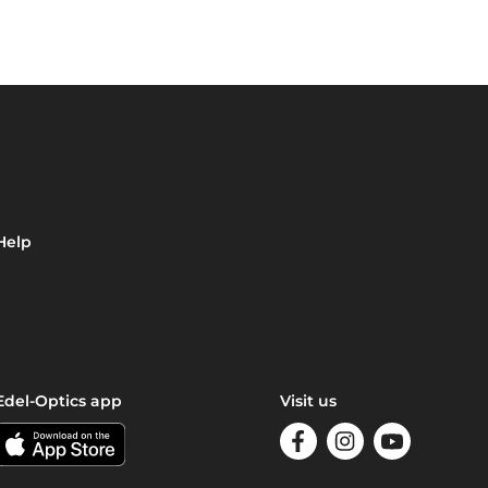
Help
Edel-Optics app
Visit us