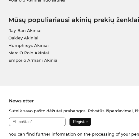
Polaroid Akiniai nuo saulės
Mūsų populiariausi akinių prekių ženkla
Ray-Ban Akiniai
Oakley Akiniai
Humphreys Akiniai
Marc O Polo Akiniai
Emporio Armani Akiniai
Newsletter
Suteik savo pašto dėžutei prabangos. Privatūs išpardavimai, išs
You can find further information on the processing of your pe