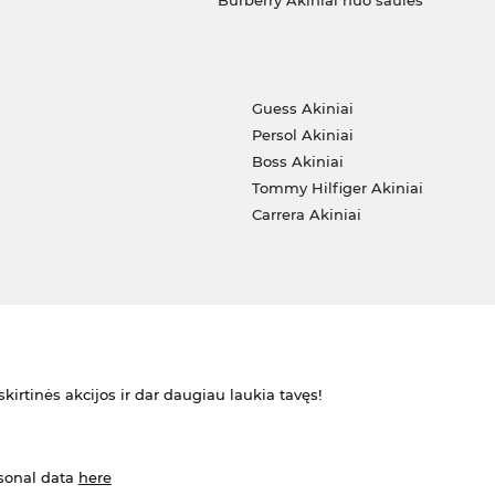
Burberry Akiniai nuo saulės
i
Guess Akiniai
Persol Akiniai
Boss Akiniai
Tommy Hilfiger Akiniai
Carrera Akiniai
kirtinės akcijos ir dar daugiau laukia tavęs!
rsonal data
here