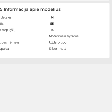
5 Informacija apie modelius
 detalės
M
tis
55
 tarp lęšių
15
Moterims ir Vyrams
ipas (rėmelis)
Uždaro tipo
spalva
Silber-matt