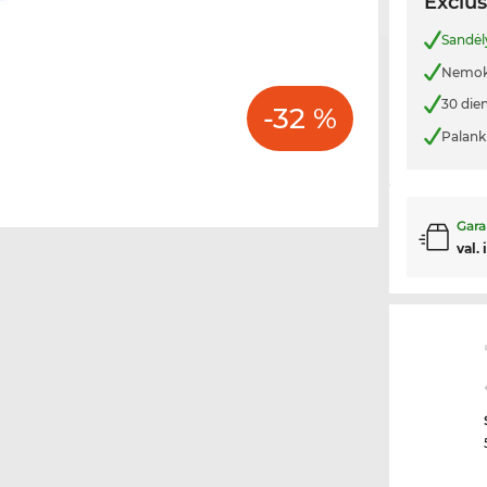
Exclus
Sandėl
Nemoka
30 die
-32 %
Palank
Gara
val. 