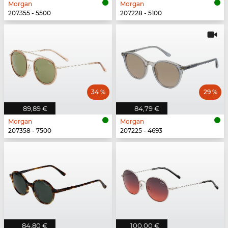
Morgan
Morgan
207355 - 5500
207228 - 5100
34 %
29 %
89,89 €
84,79 €
Morgan
Morgan
207358 - 7500
207225 - 4693
84,80 €
100,00 €