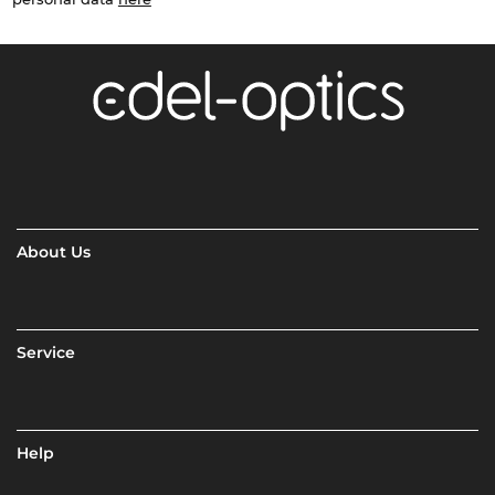
About Us
Service
Help