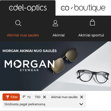
0
Akiniai nuo saulės
Akiniai
Akiniai sportui
MORGAN AKINIAI NUO SAULĖS
filter
730
Akiniai nuo saulės
72