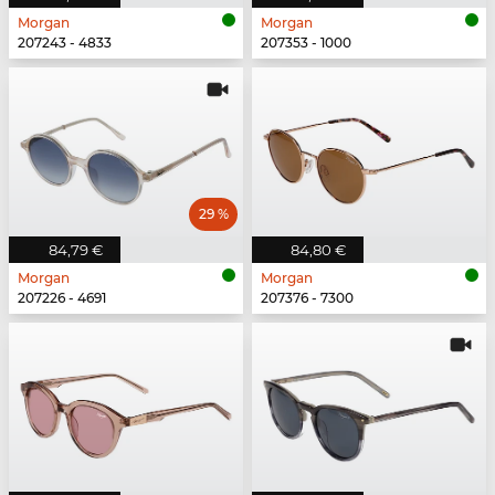
Morgan
Morgan
207243 - 4833
207353 - 1000
29 %
84,79 €
84,80 €
Morgan
Morgan
207226 - 4691
207376 - 7300