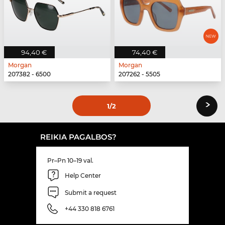
94,40 €
74,40 €
Morgan
Morgan
207382 - 6500
207262 - 5505
›
1
/2
REIKIA PAGALBOS?
Pr–Pn 10–19 val.
Help Center
Submit a request
+44 330 818 6761