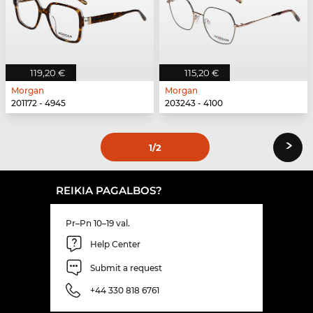
119,20 €
115,20 €
Morgan
Morgan
201172 - 4945
203243 - 4100
›
1
/2
REIKIA PAGALBOS?
Pr–Pn 10–19 val.
Help Center
Submit a request
+44 330 818 6761