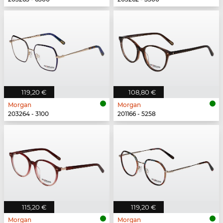
119,20 €
108,80 €
Morgan
Morgan
203264 - 3100
201166 - 5258
115,20 €
119,20 €
Morgan
Morgan