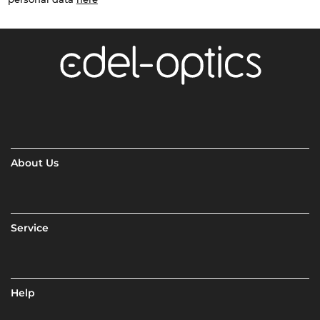
About Us
Service
Help