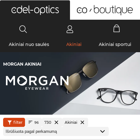
0
Akiniai nuo saulės
Akiniai
Akiniai sportui
MORGAN AKINIAI
filter
730
Akiniai
96