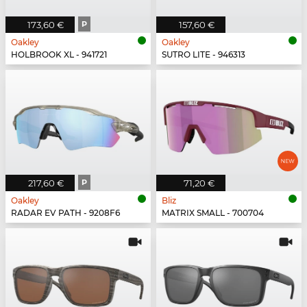
173,60 €
P
157,60 €
Oakley
Oakley
HOLBROOK XL - 941721
SUTRO LITE - 946313
217,60 €
P
71,20 €
Oakley
Bliz
RADAR EV PATH - 9208F6
MATRIX SMALL - 700704