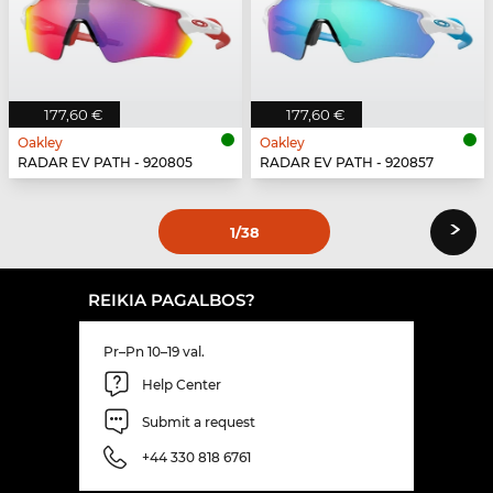
177,60 €
177,60 €
Oakley
Oakley
RADAR EV PATH - 920805
RADAR EV PATH - 920857
›
1
/38
REIKIA PAGALBOS?
Pr–Pn 10–19 val.
Help Center
Submit a request
+44 330 818 6761