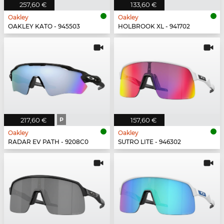
257,60 €
133,60 €
Oakley
Oakley
OAKLEY KATO - 945503
HOLBROOK XL - 941702
217,60 €
P
157,60 €
Oakley
Oakley
RADAR EV PATH - 9208C0
SUTRO LITE - 946302