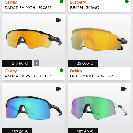
Oakley
Burberry
RADAR EV PATH - 920855
BE4291 - 346487
217,60 €
P
257,60 €
Oakley
Oakley
RADAR EV PATH - 9208C9
OAKLEY KATO - 945502
157,60 €
157,60 €