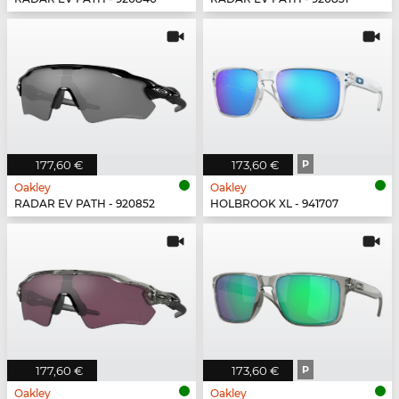
177,60 €
173,60 €
P
Oakley
Oakley
RADAR EV PATH - 920852
HOLBROOK XL - 941707
177,60 €
173,60 €
P
Oakley
Oakley