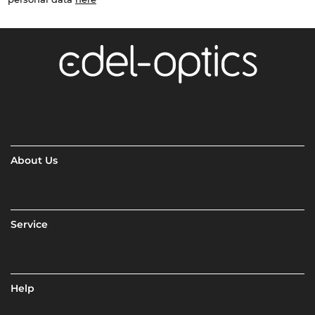
About Us
Service
Help