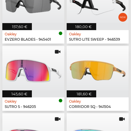
157,60 €
180,00 €
Oakley
Oakley
EVZERO BLADES - 945401
SUTRO LITE SWEEP - 946539
145,60 €
181,60 €
Oakley
Oakley
SUTRO S - 946205
CORRIDOR SQ - 941504