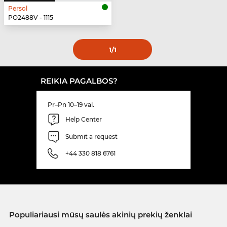
Persol
PO2488V - 1115
1
/1
REIKIA PAGALBOS?
Pr–Pn 10–19 val.
Help Center
Submit a request
+44 330 818 6761
Populiariausi mūsų saulės akinių prekių ženklai