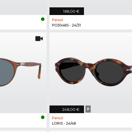
188,00 €
Persol
PO3048S - 24/31
248,00 €
P
Persol
LORIS - 24/48