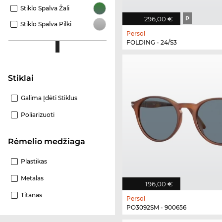
Stiklo Spalva Žali
296,00 €
P
Stiklo Spalva Pilki
Persol
FOLDING - 24/S3
Stiklai
Galima Įdėti Stiklus
Poliarizuoti
Rėmelio medžiaga
Plastikas
Metalas
196,00 €
Titanas
Persol
PO3092SM - 900656