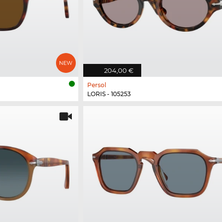
204,00 €
Persol
LORIS - 105253