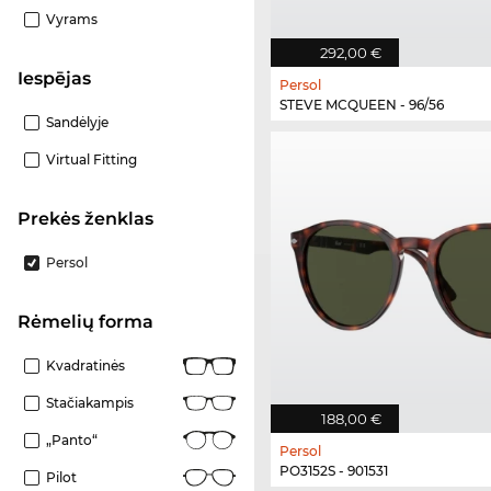
Vyrams
292,00 €
Iespējas
Persol
STEVE MCQUEEN - 96/56
Sandėlyje
Virtual Fitting
Prekės ženklas
Persol
Rėmelių forma
Kvadratinės
Stačiakampis
188,00 €
„Panto“
Persol
PO3152S - 901531
Pilot