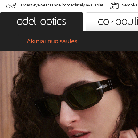
Largest eyewear range immediately available!
Nemokama
Akiniai nuo saulės