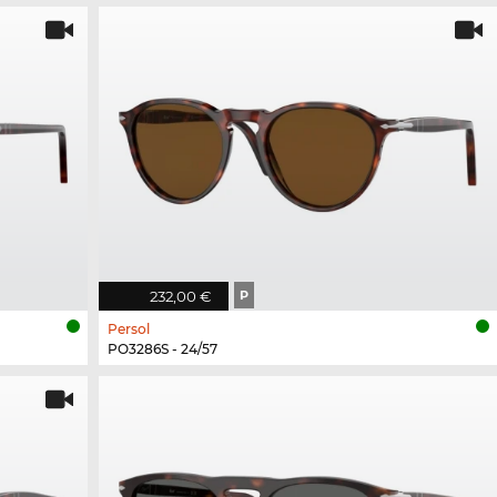
232,00 €
P
Persol
PO3286S - 24/57