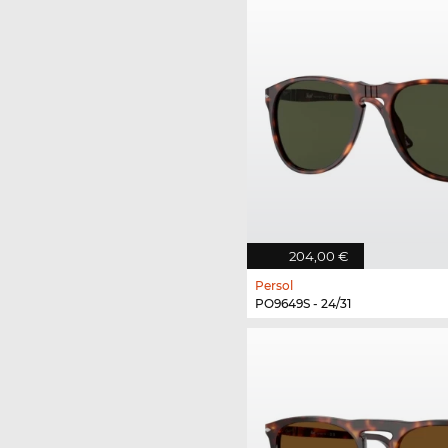
204,00 €
Persol
PO9649S - 24/31