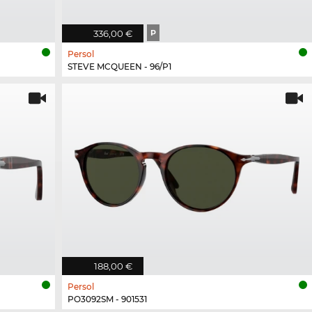
336,00 €
P
Persol
STEVE MCQUEEN - 96/P1
188,00 €
Persol
PO3092SM - 901531