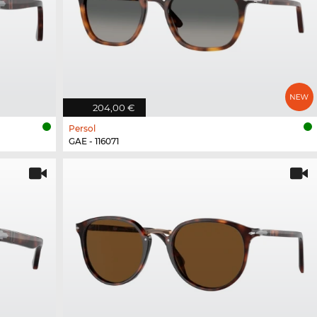
204,00 €
Persol
GAE - 116071