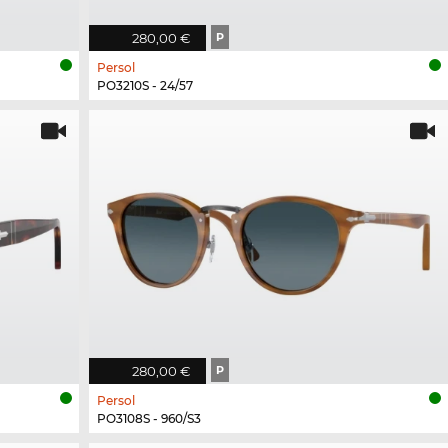
280,00 €
P
Persol
PO3210S - 24/57
280,00 €
P
Persol
PO3108S - 960/S3