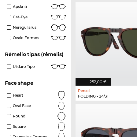
Apskriti
Cat-Eye
Nereguliarus
Ovalo Formos
Rėmelio tipas (rėmelis)
Uždaro Tipo
252,00 €
Face shape
Persol
Heart
FOLDING - 24/31
Oval Face
Round
Square
Trapecijos Formos