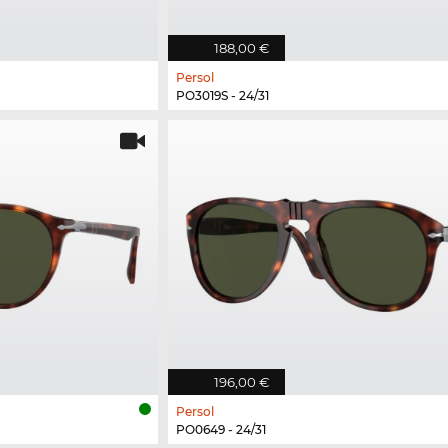
188,00 €
Persol
PO3019S - 24/31
196,00 €
Persol
PO0649 - 24/31