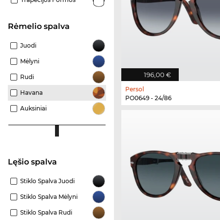
Rėmelio spalva
Juodi
Mėlyni
196,00 €
Rudi
Persol
Havana
PO0649 - 24/86
Auksiniai
Lęšio spalva
Stiklo Spalva Juodi
Stiklo Spalva Mėlyni
Stiklo Spalva Rudi