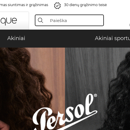
s siuntimas ir grąžinimas
30 dienų grąžinimo teisė
Akiniai
Akiniai sport