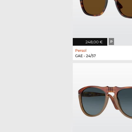
248,00 €
P
Persol
GAE - 24/57