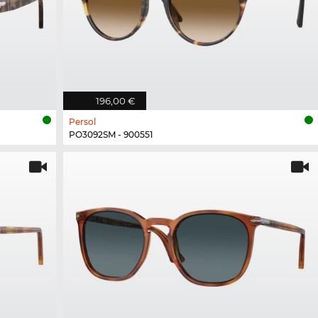
196,00 €
Persol
PO3092SM - 900551