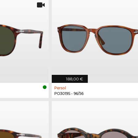
188,00 €
Persol
PO3019S - 96/56