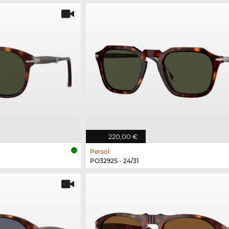
220,00 €
Persol
PO3292S - 24/31