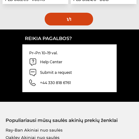
1
/1
REIKIA PAGALBOS?
Pr–Pn 10–19 val.
Help Center
Submit a request
+44 330 818 6761
Populiariausi mūsų saulės akinių prekių ženklai
Ray-Ban Akiniai nuo saulės
Oakley Akiniai nuo saulės