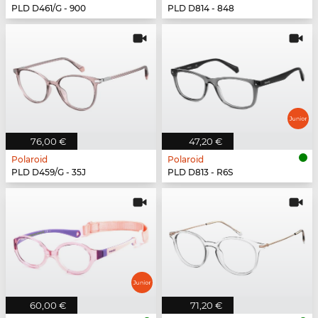
PLD D461/G - 900
PLD D814 - 848
76,00 €
47,20 €
Polaroid
Polaroid
PLD D459/G - 35J
PLD D813 - R6S
60,00 €
71,20 €