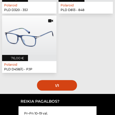
Polaroid
Polaroid
PLD D320 - 35J
PLD D813 - 848
76,00 €
Polaroid
PLD D458/G - PJP
1
/1
REIKIA PAGALBOS?
Pr–Pn 10–19 val.