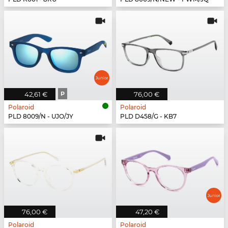
42,61 €
P
76,00 €
Polaroid
Polaroid
PLD 8009/N - UJO/JY
PLD D458/G - KB7
76,00 €
47,20 €
Polaroid
Polaroid