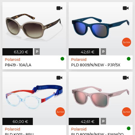
63,20 €
P
42,61 €
P
Polaroid
Polaroid
P8419 - 10A/LA
PLD 8009/N/NEW - PJP/5X
60,00 €
42,61 €
P
Polaroid
Polaroid
PLD K001 - 8RU
PLD 8009/N/NEW - FWM/JQ