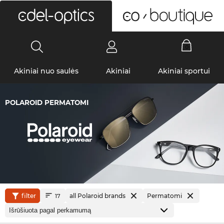
0
Akiniai nuo saulės
Akiniai
Akiniai sportui
POLAROID PERMATOMI
filter
all Polaroid brands
Permatomi
17