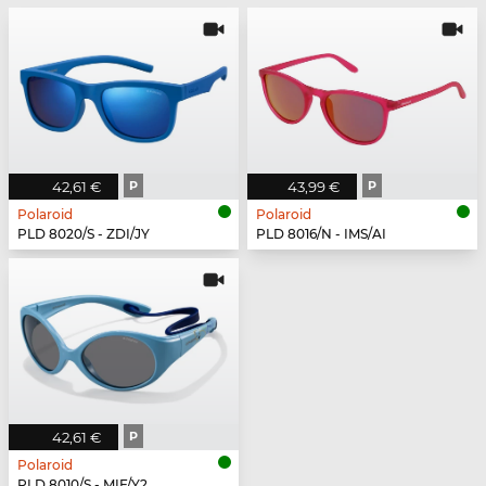
42,61 €
P
43,99 €
P
Polaroid
Polaroid
PLD 8020/S - ZDI/JY
PLD 8016/N - IMS/AI
42,61 €
P
Polaroid
PLD 8010/S - MIF/Y2