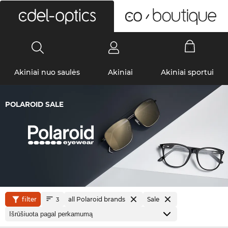
0
Akiniai nuo saulės
Akiniai
Akiniai sportui
POLAROID SALE
filter
all Polaroid brands
Sale
3