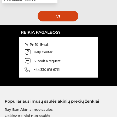
1
/1
REIKIA PAGALBOS?
Pr–Pn 10–19 val.
Help Center
Submit a request
+44 330 818 6761
Populiariausi mūsų saulės akinių prekių ženklai
Ray-Ban Akiniai nuo saulės
Oakley Akiniai nuo saulės