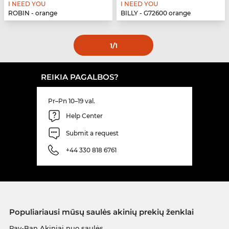
I NEED YOU
I NEED YOU
ROBIN - orange
BILLY - G72600 orange
1
/1
REIKIA PAGALBOS?
Pr–Pn 10–19 val.
Help Center
Submit a request
+44 330 818 6761
Populiariausi mūsų saulės akinių prekių ženklai
Ray-Ban Akiniai nuo saulės