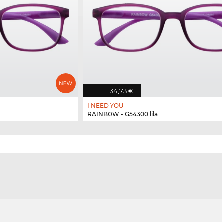
34,73 €
I NEED YOU
RAINBOW - G54300 lila