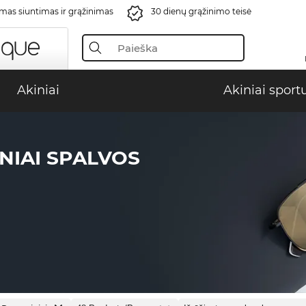
s siuntimas ir grąžinimas
30 dienų grąžinimo teisė
Akiniai
Akiniai sport
NIAI SPALVOS