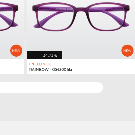
34,73 €
I NEED YOU
RAINBOW - G54300 lila