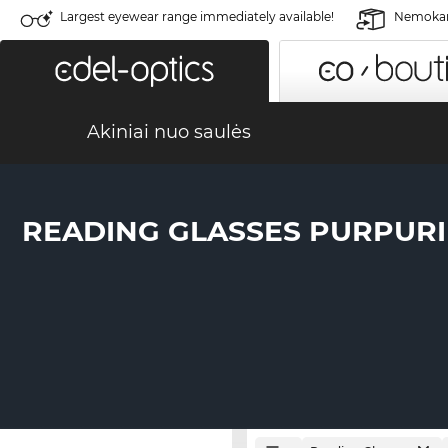
Largest eyewear range immediately available!
Nemokama
Akiniai nuo saulės
READING GLASSES PURPURI