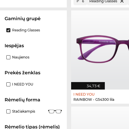
Reading Glasses
6
Gaminių grupė
Reading Glasses
Iespējas
Naujienos
Prekės ženklas
I NEED YOU
34,73 €
I NEED YOU
Rėmelių forma
RAINBOW - G54300 lila
Stačiakampis
Rėmelio tipas (rėmelis)