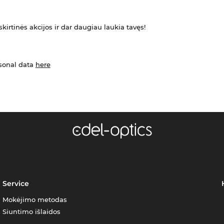
kirtinės akcijos ir dar daugiau laukia tavęs!
rsonal data
here
Service
Mokėjimo metodas
Siuntimo išlaidos