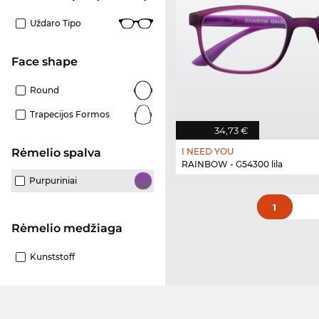
Uždaro Tipo
Face shape
Round
Trapecijos Formos
34,73 €
I NEED YOU
Rėmelio spalva
RAINBOW - G54300 lila
Purpuriniai
1
Rėmelio medžiaga
Kunststoff