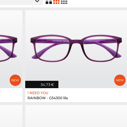
34,73 €
I NEED YOU
RAINBOW - G54300 lila