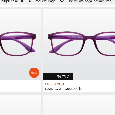
Purpuriniai
34,73 €
I NEED YOU
RAINBOW - G54300 lila