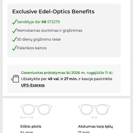
Exclusive Edel-Optics Benefits
Sandėlyje dar
68
ST3279
Nemokamas siuntimas ir grąžinimas
30 dienų grąžinimo teisė
Palankios kainos
Garantuotas pristatymas iki
2026 m. rugpjūčio 11 d.
:
Užsakykite per
49 val. ir 27 min.
ir kasoje pasirinkite
UPS-Express
.
Stiklo plotis
Atstumas tarp lęšių
54 mm
17 mm