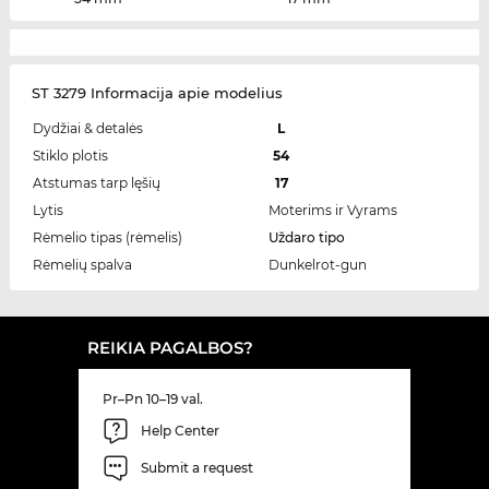
ST 3279 Informacija apie modelius
Dydžiai & detalės
L
Stiklo plotis
54
Atstumas tarp lęšių
17
Lytis
Moterims ir Vyrams
Rėmelio tipas (rėmelis)
Uždaro tipo
Rėmelių spalva
Dunkelrot-gun
REIKIA PAGALBOS?
Pr–Pn 10–19 val.
Help Center
Submit a request