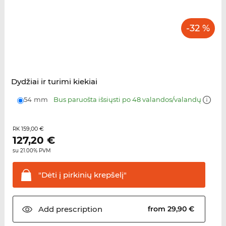
-32 %
Dydžiai ir turimi kiekiai
54 mm
Bus paruošta išsiųsti po 48 valandos/valandų
159,00 €
RK
127,20
€
su 21.00% PVM
"Dėti į pirkinių
krepšelį"
Add
prescription
from 29,90 €