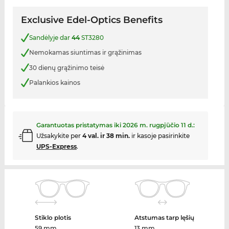
Exclusive Edel-Optics Benefits
Sandėlyje dar
44
ST3280
Nemokamas siuntimas ir grąžinimas
30 dienų grąžinimo teisė
Palankios kainos
Garantuotas pristatymas iki
2026 m. rugpjūčio 11 d.
:
Užsakykite per
4 val. ir 38 min.
ir kasoje pasirinkite
UPS-Express
.
Stiklo plotis
Atstumas tarp lęšių
59 mm
13 mm