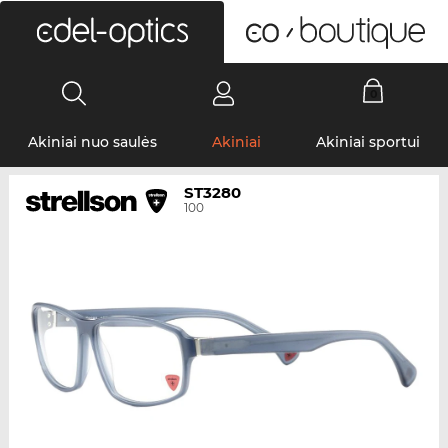
0
Akiniai nuo saulės
Akiniai
Akiniai sportui
ST3280
100