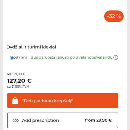
-32 %
Dydžiai ir turimi kiekiai
59 mm
Bus paruošta išsiųsti po 3 valandos/valandų
159,00 €
RK
127,20
€
su 21.00% PVM
"Dėti į pirkinių
krepšelį"
Add
prescription
from 29,90 €