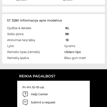
ST 3280 Informacija apie modelius
Dydžiai & detalės
XL
Stiklo plotis
59
Atstumas tarp lęšių
13
Lytis
Vyrams
Rėmelio tipas (rėmelis)
Uždaro tipo
Rėmelių spalva
Blau-gun-matt
REIKIA PAGALBOS?
Pr–Pn 10–19 val.
Help Center
Submit a request