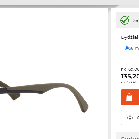
Sa
Dydžiai 
58
169,0
RK
135,2
su 21.00%
"