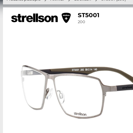
ST5001
200