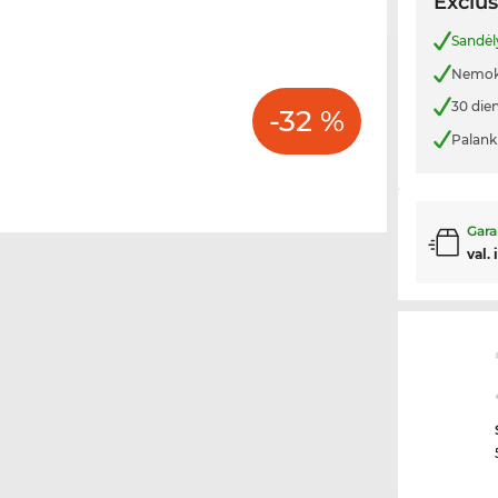
Exclus
Sandėl
Nemoka
30 die
-32 %
Palank
Gara
val. 