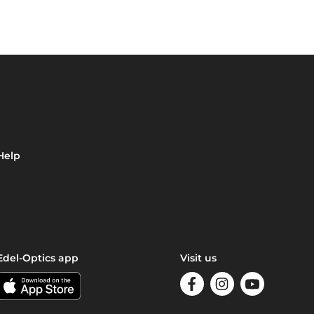
Help
Edel-Optics app
Visit us