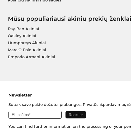
Polaroid Akiniai nuo saulės
Mūsų populiariausi akinių prekių ženkla
Ray-Ban Akiniai
Oakley Akiniai
Humphreys Akiniai
Marc O Polo Akiniai
Emporio Armani Akiniai
Newsletter
Suteik savo pašto dėžutei prabangos. Privatūs išpardavimai, išs
You can find further information on the processing of your pe