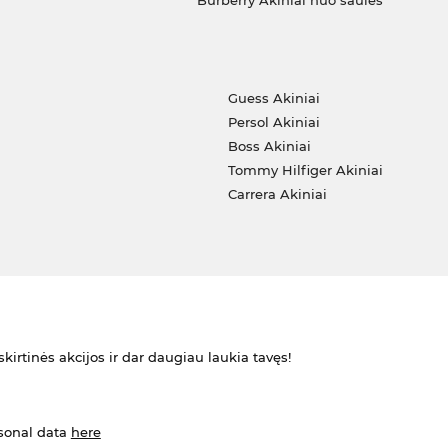
Burberry Akiniai nuo saulės
i
Guess Akiniai
Persol Akiniai
Boss Akiniai
Tommy Hilfiger Akiniai
Carrera Akiniai
kirtinės akcijos ir dar daugiau laukia tavęs!
rsonal data
here