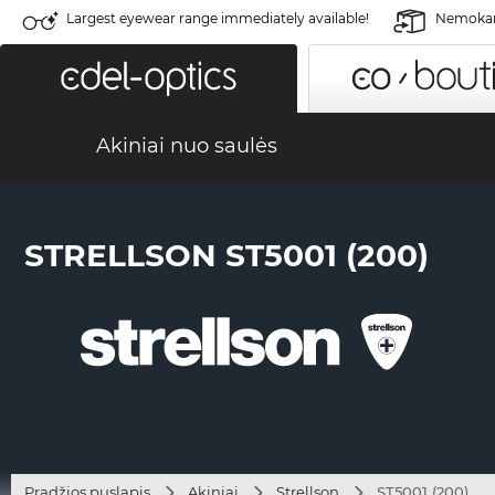
Largest eyewear range immediately available!
Nemokama
Akiniai nuo saulės
STRELLSON ST5001 (200)
Pradžios puslapis
Akiniai
Strellson
ST5001 (200)