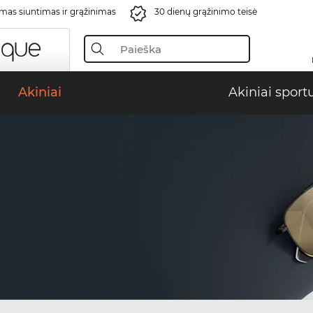
s siuntimas ir grąžinimas
30 dienų grąžinimo teisė
Akiniai
Akiniai sport