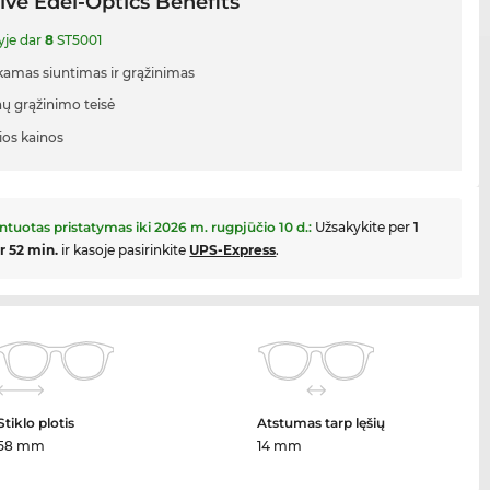
ive Edel-Optics Benefits
yje dar
8
ST5001
mas siuntimas ir grąžinimas
nų grąžinimo teisė
ios kainos
ntuotas pristatymas iki
2026 m. rugpjūčio 10 d.
:
Užsakykite per
1
ir 52 min.
ir kasoje pasirinkite
UPS-Express
.
Stiklo plotis
Atstumas tarp lęšių
58 mm
14 mm