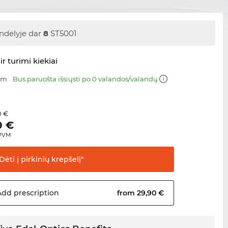
ndėlyje dar
8
ST5001
ir turimi kiekiai
 mm
Bus paruošta išsiųsti po 0 valandos/valandų
0 €
0
€
 PVM
Dėti į pirkinių
krepšelį"
Add
prescription
from 29,90 €