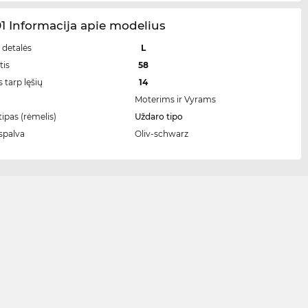
1 Informacija apie modelius
 detalės
L
tis
58
 tarp lęšių
14
Moterims ir Vyrams
ipas (rėmelis)
Uždaro tipo
spalva
Oliv-schwarz