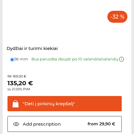
-32 %
Dydžiai ir turimi kiekiai
56 mm
Bus paruošta išsiųsti po 10 valandos/valandų
169,00 €
RK
135,20
€
su 21.00% PVM
"Dėti į pirkinių
krepšelį"
Add
prescription
from 29,90 €