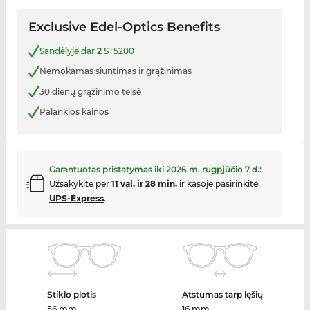
Exclusive Edel-Optics Benefits
Sandėlyje dar
2
ST5200
Nemokamas siuntimas ir grąžinimas
30 dienų grąžinimo teisė
Palankios kainos
Garantuotas pristatymas iki
2026 m. rugpjūčio 7 d.
:
Užsakykite per
11 val. ir 28 min.
ir kasoje pasirinkite
UPS-Express
.
Stiklo plotis
Atstumas tarp lęšių
56 mm
16 mm