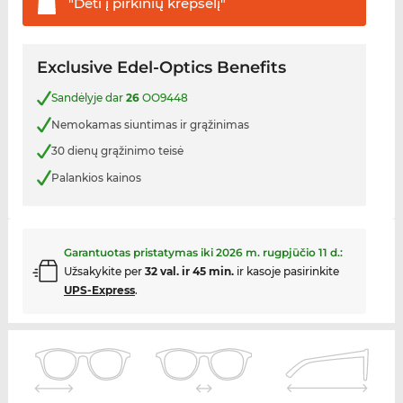
"Dėti į pirkinių
krepšelį"
Exclusive Edel-Optics Benefits
Sandėlyje dar
26
OO9448
Nemokamas siuntimas ir grąžinimas
30 dienų grąžinimo teisė
Palankios kainos
Garantuotas pristatymas iki
2026 m. rugpjūčio 11 d.
:
Užsakykite per
32 val. ir 45 min.
ir kasoje pasirinkite
UPS-Express
.