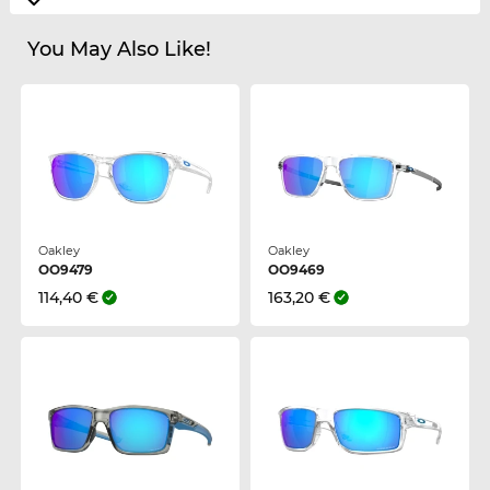
You May Also Like!
Oakley
Oakley
OO9479
OO9469
114,40 €
163,20 €