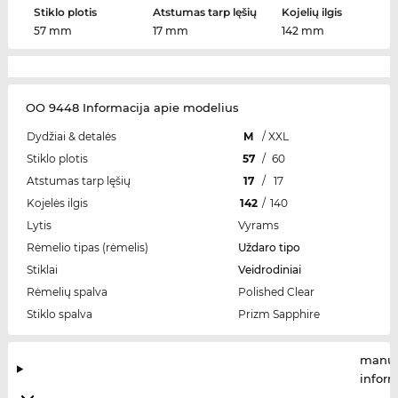
Stiklo plotis
Atstumas tarp lęšių
Kojelių ilgis
57 mm
17 mm
142 mm
OO 9448 Informacija apie modelius
Dydžiai & detalės
M
/
XXL
Stiklo plotis
57
/
60
Atstumas tarp lęšių
17
/
17
Kojelės ilgis
142
/
140
Lytis
Vyrams
Rėmelio tipas (rėmelis)
Uždaro tipo
Stiklai
Veidrodiniai
Rėmelių spalva
Polished Clear
Stiklo spalva
Prizm Sapphire
manuf
infor