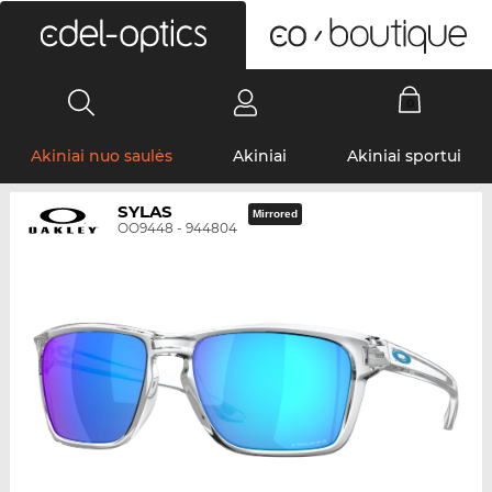
0
Akiniai nuo saulės
Akiniai
Akiniai sportui
SYLAS
Mirrored
OO9448 - 944804