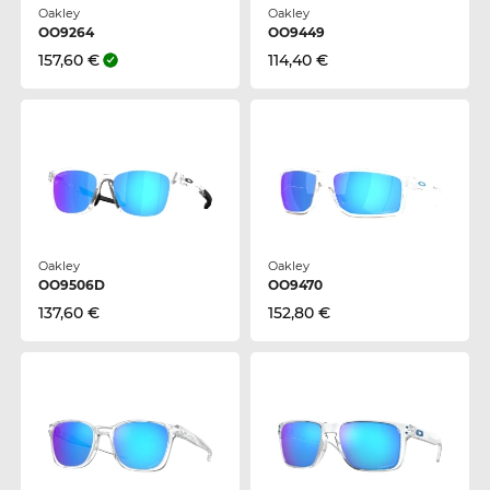
Oakley
Oakley
OO9264
OO9449
157,60 €
114,40 €
Oakley
Oakley
OO9506D
OO9470
137,60 €
152,80 €