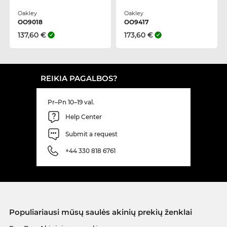
Oakley
Oakley
OO9018
OO9417
137,60 €
173,60 €
REIKIA PAGALBOS?
Pr–Pn 10–19 val.
Help Center
Submit a request
+44 330 818 6761
Populiariausi mūsų saulės akinių prekių ženklai