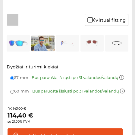
Virtual fitting
Dydžiai ir turimi kiekiai
57 mm
Bus paruošta išsiųsti po 31 valandos/valandų
60 mm
Bus paruošta išsiųsti po 31 valandos/valandų
143,00 €
RK
114,40
€
su 21.00% PVM