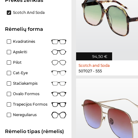
Prekės ženklas
Scotch And Soda
Rėmelių forma
Kvadratinės
Apskriti
94,50 €
Pilot
Scotch and Soda
507027 - 555
Cat-Eye
Stačiakampis
Ovalo Formos
Trapecijos Formos
Nereguliarus
Rėmelio tipas (rėmelis)