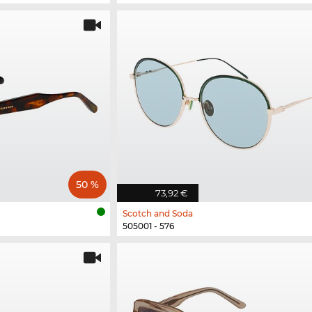
50 %
73,92 €
Scotch and Soda
505001 - 576