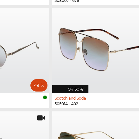
508007 - 676
49 %
94,50 €
Scotch and Soda
505014 - 402