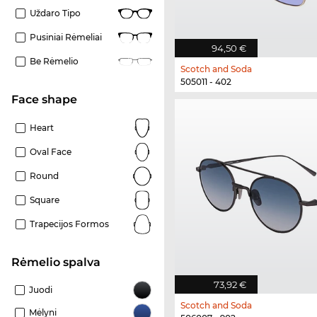
Uždaro Tipo
Pusiniai Rėmeliai
94,50 €
Be Rėmelio
Scotch and Soda
505011 - 402
Face shape
Heart
Oval Face
Round
Square
Trapecijos Formos
Rėmelio spalva
73,92 €
Juodi
Scotch and Soda
Mėlyni