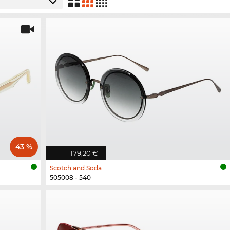
43 %
179,20 €
Scotch and Soda
505008 - 540