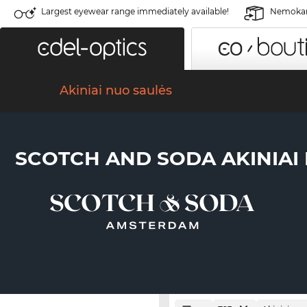
Largest eyewear range immediately available!
Nemokama
Akiniai nuo saulės
SCOTCH AND SODA AKINIAI