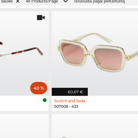
 saulės
40 %
60,67 €
Scotch and Soda
507006 - 433