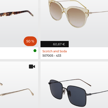
50 %
60,67 €
Scotch and Soda
507005 - 433