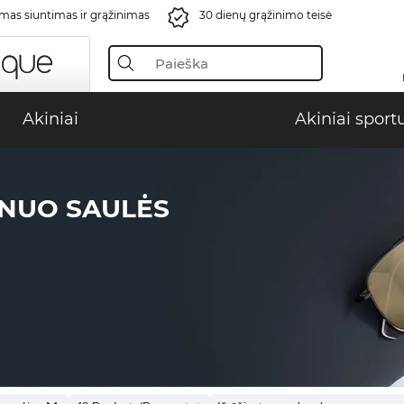
s siuntimas ir grąžinimas
30 dienų grąžinimo teisė
Akiniai
Akiniai sport
 NUO SAULĖS