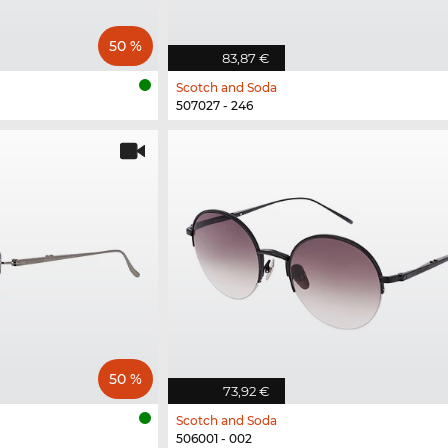
50 %
83,87 €
Scotch and Soda
507027 - 246
50 %
73,92 €
Scotch and Soda
506001 - 002