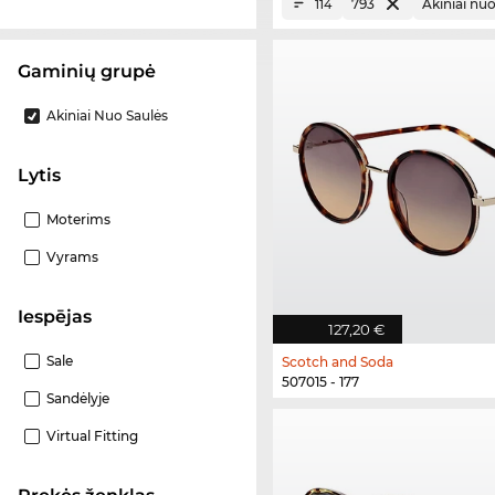
793
Akiniai nuo
114
Gaminių grupė
Akiniai Nuo Saulės
Lytis
Moterims
Vyrams
Iespējas
127,20 €
Sale
Scotch and Soda
507015 - 177
Sandėlyje
Virtual Fitting