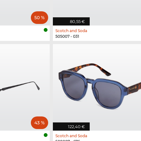
50 %
80,55 €
Scotch and Soda
505007 - 031
43 %
122,40 €
Scotch and Soda