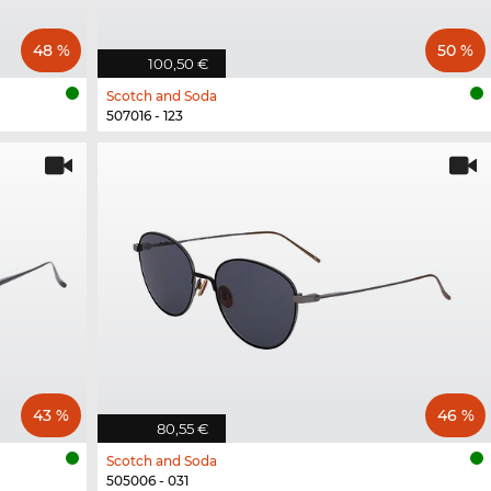
48 %
50 %
100,50 €
Scotch and Soda
507016 - 123
43 %
46 %
80,55 €
Scotch and Soda
505006 - 031