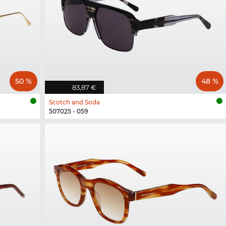
50 %
48 %
83,87 €
Scotch and Soda
507025 - 059