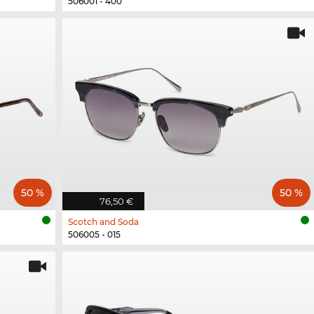
506001 - 400
50 %
50 %
76,50 €
Scotch and Soda
506005 - 015