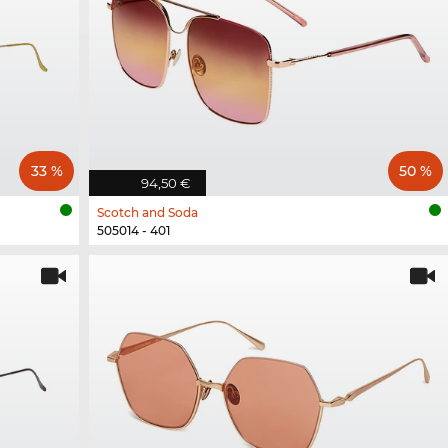
33 %
50 %
94,50 €
Scotch and Soda
505014 - 401