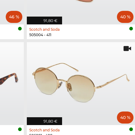
46 %
40 %
91,80 €
Scotch and Soda
505004 - 411
40 %
91,80 €
Scotch and Soda