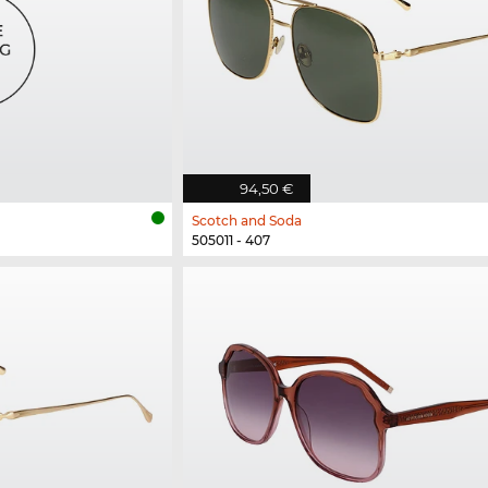
94,50 €
Scotch and Soda
505011 - 407