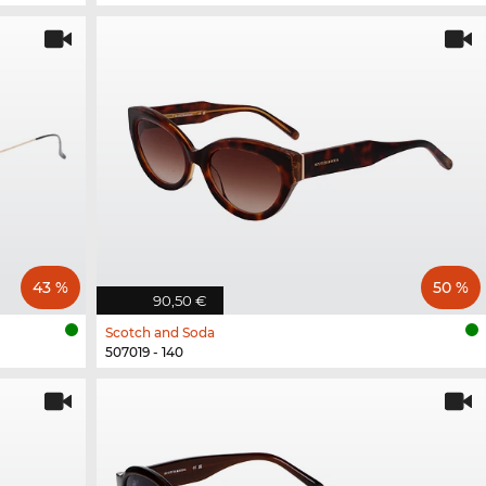
43 %
50 %
90,50 €
Scotch and Soda
507019 - 140