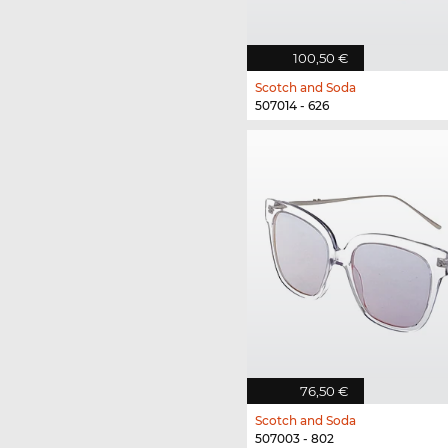
100,50 €
Scotch and Soda
507014 - 626
76,50 €
Scotch and Soda
507003 - 802