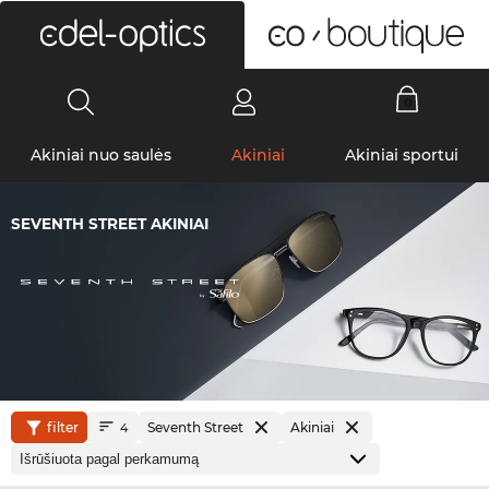
0
Akiniai nuo saulės
Akiniai
Akiniai sportui
SEVENTH STREET AKINIAI
filter
Seventh Street
Akiniai
4