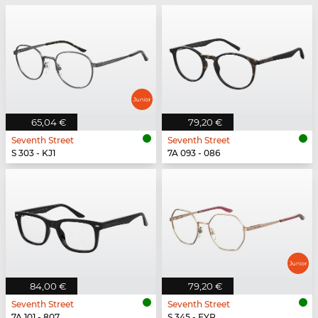
65,04 €
79,20 €
Seventh Street
Seventh Street
S 303 - KJ1
7A 093 - 086
84,00 €
79,20 €
Seventh Street
Seventh Street
7A 101 - 807
S 345 - EYR