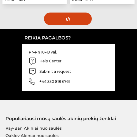
1
/1
REIKIA PAGALBOS?
Pr–Pn 10–19 val.
Help Center
Submit a request
+44 330 818 6761
Populiariausi mūsų saulės akinių prekių ženklai
Ray-Ban Akiniai nuo saulės
Oakley Akiniai nuo saulės