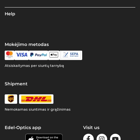
Help
Mokėjimo metodas
Atsiskaitymas per siuntų tarnybą
Shipment
Nemokamas siuntimas ir grąžinimas
Edel-Optics app
Visit us