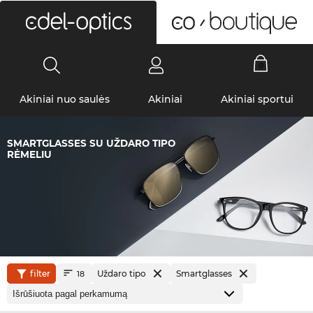
0
Akiniai nuo saulės
Akiniai
Akiniai sportui
SMARTGLASSES SU UŽDARO TIPO
RĖMELIU
filter
Uždaro tipo
Smartglasses
18