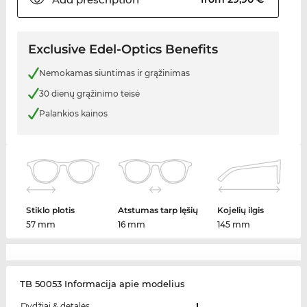
Exclusive Edel-Optics Benefits
Nemokamas siuntimas ir grąžinimas
30 dienų grąžinimo teisė
Palankios kainos
Stiklo plotis
Atstumas tarp lęšių
Kojelių ilgis
57 mm
16 mm
145 mm
TB 50053 Informacija apie modelius
Dydžiai & detalės
L