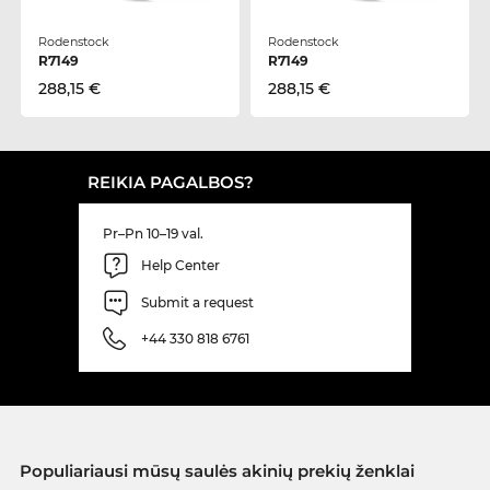
Rodenstock
Rodenstock
R7149
R7149
288,15 €
288,15 €
REIKIA PAGALBOS?
Pr–Pn 10–19 val.
Help Center
Submit a request
+44 330 818 6761
Populiariausi mūsų saulės akinių prekių ženklai