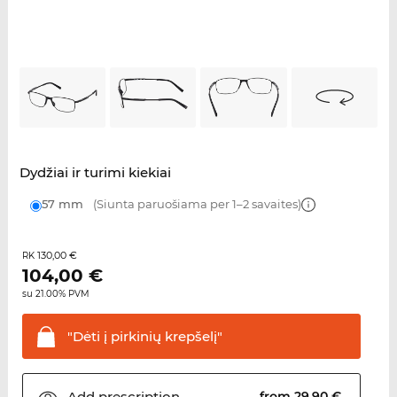
Dydžiai ir turimi kiekiai
57 mm
(Siunta paruošiama per 1–2 savaites)
130,00 €
RK
104,00
€
su 21.00% PVM
"Dėti į pirkinių
krepšelį"
Add
prescription
from 29,90 €