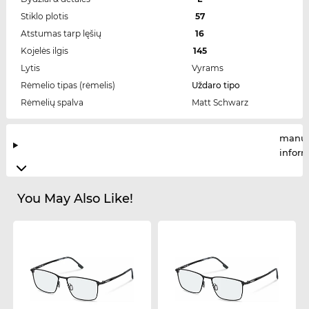
Stiklo plotis
57
Atstumas tarp lęšių
16
Kojelės ilgis
145
Lytis
Vyrams
Rėmelio tipas (rėmelis)
Uždaro tipo
Rėmelių spalva
Matt Schwarz
manuf
infor
You May Also Like!