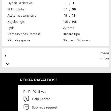
Dydžiai & detalės
L
/
L
Stiklo plotis
54
/
56
Atstumas tarp lęšių
18
/
18
Kojelės ilgis
145
/
145
Lytis
Vyrams
Rėmelio tipas (rėmelis)
Uždaro tipo
Rėmelių spalva
Glänzend Schwarz
manuf
infor
REIKIA PAGALBOS?
Pr–Pn 10–19 val.
Help Center
Submit a request