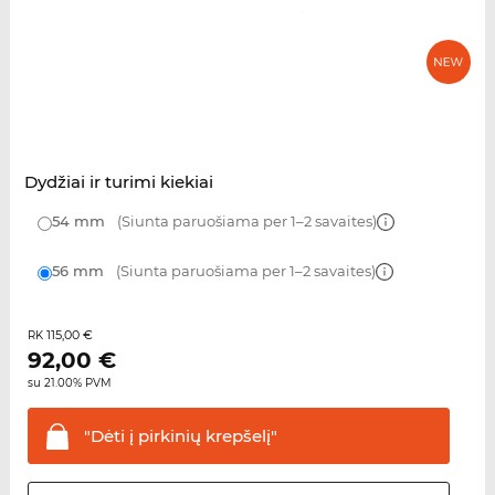
Dydžiai ir turimi kiekiai
54 mm
(Siunta paruošiama per 1–2 savaites)
56 mm
(Siunta paruošiama per 1–2 savaites)
115,00 €
RK
92,00
€
su 21.00% PVM
"Dėti į pirkinių
krepšelį"