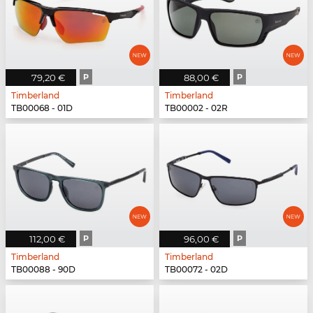
79,20 €
P
88,00 €
P
Timberland
Timberland
TB00068 - 01D
TB00002 - 02R
112,00 €
P
96,00 €
P
Timberland
Timberland
TB00088 - 90D
TB00072 - 02D