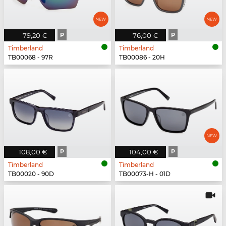
79,20 €
P
76,00 €
P
Timberland
Timberland
TB00068 - 97R
TB00086 - 20H
108,00 €
P
104,00 €
P
Timberland
Timberland
TB00020 - 90D
TB00073-H - 01D