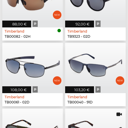
88,00 €
P
92,00 €
P
Timberland
Timberland
TB00082 - 02H
TB9323 - 02D
108,00 €
P
103,20 €
P
Timberland
Timberland
TB00061 - 02D
TB00040 - 91D