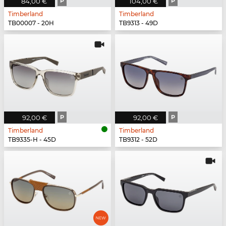
84,00 €
P
104,00 €
P
Timberland
Timberland
TB00007 - 20H
TB9313 - 49D
92,00 €
P
92,00 €
P
Timberland
Timberland
TB9335-H - 45D
TB9312 - 52D