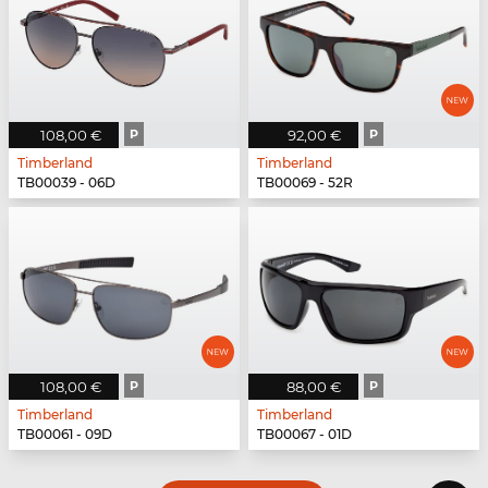
108,00 €
P
92,00 €
P
Timberland
Timberland
TB00039 - 06D
TB00069 - 52R
108,00 €
P
88,00 €
P
Timberland
Timberland
TB00061 - 09D
TB00067 - 01D