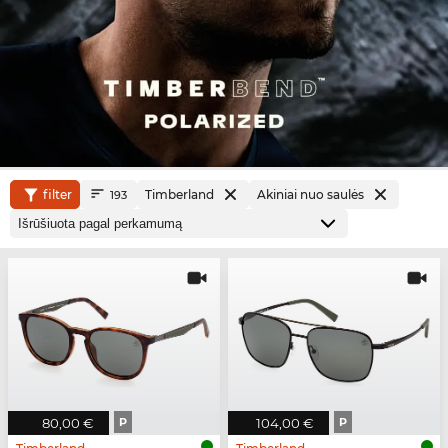
filter
Timberland
Akiniai nuo saulės
193
80,00 €
P
104,00 €
P